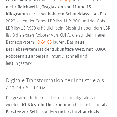
Leichtbauroboter
aus der
LBR iisy
Serie – mit noch
mehr Reichweite, Traglasten von 11 und 15
Kilogramm
und einer
höheren Schutzklasse
. Ab Ende
2022 sollen der Cobot LBR iisy 11 R1300 und der Cobot
LBR iisy 15 R930 erhältlich sein. Sie sind neben dem LBR
iisy 3 die ersten Roboter von KUKA, die auf dem neuen
Betriebssystem
iiQKA.OS
laufen. Das
n
eue
Betriebssystem ist der zukünftige Weg, mit KUKA
Robotern zu arbeiten
: intuitiv, schnell und
leistungsstark.
Digitale Transformation der Industrie als
zentrales Thema
Die gesamte Industrie arbeitet daran, digitaler zu
werden.
KUKA steht Unternehmen
hier nicht nur
als
Berater
zur Seite
, sondern
unterstützt auch als