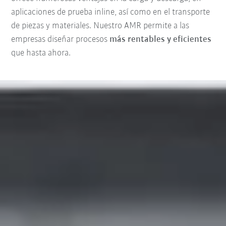
aplicaciones de prueba inline, así como en el transporte
de piezas y materiales. Nuestro AMR permite a las
empresas diseñar procesos
más rentables y eficientes
que hasta ahora.