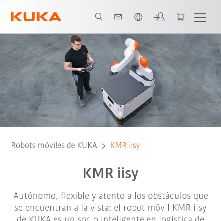
Español / Spanish
Sala blanca
Características
Aplicaciones
Solicite presupuesto
Robots móviles de KUKA
KMR iisy
KMR iisy
Autónomo, flexible y atento a los obstáculos que
se encuentran a la vista: el robot móvil KMR iisy
de KUKA es un socio inteligente en logística de