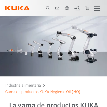
span / Spanish
Ventajas
eBook
Cartera de robots
Contact
Cases
Industria alimentaria
Gama de productos KUKA Hygienic Oil (HO)
La gama de productos KUKA