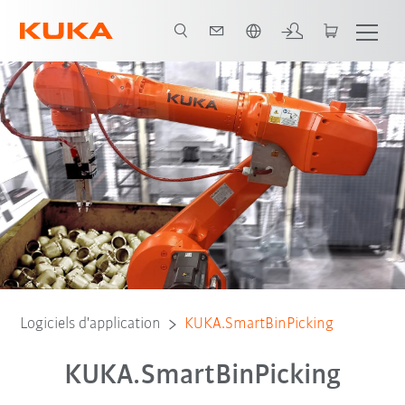
Français / French
Logiciels d'application
KUKA.SmartBinPicking
KUKA.SmartBinPicking