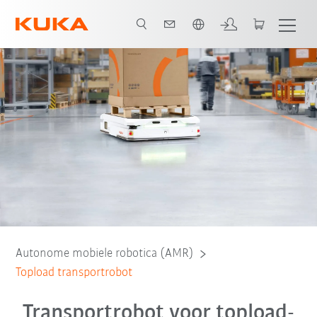
Nederlands / Dutch
Overzicht transportrobots
Taken
Features
Contact
FAQ's
Autonome mobiele robotica (AMR)
Topload transportrobot
Transportrobot voor topload-