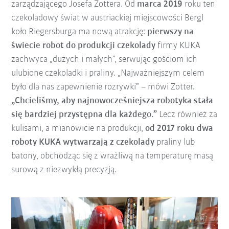
zarządzającego Josefa Zottera. Od
marca 2019
roku ten
czekoladowy świat w austriackiej miejscowości Bergl
koło Riegersburga ma nową atrakcję:
pierwszy na
świecie robot do produkcji czekolady
firmy KUKA
zachwyca „dużych i małych”, serwując gościom ich
ulubione czekoladki i praliny. „Najważniejszym celem
było dla nas zapewnienie rozrywki” – mówi Zotter.
„Chcieliśmy, aby najnowocześniejsza robotyka stała
się bardziej przystępna dla każdego.”
Lecz również za
kulisami, a mianowicie na produkcji,
od 2017 roku dwa
roboty KUKA wytwarzają z czekolady
praliny lub
batony, obchodząc się z wrażliwą na temperaturę masą
surową z niezwykłą precyzją.