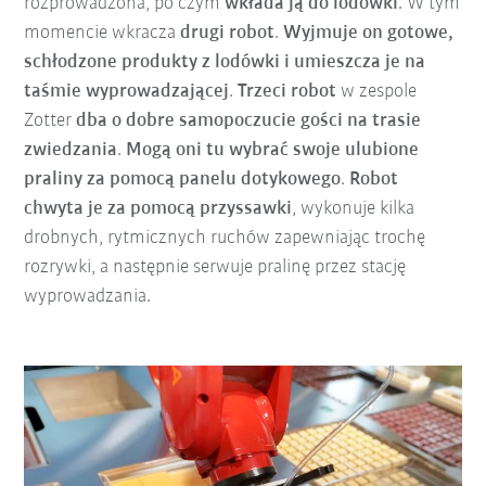
rozprowadzona, po czym
wkłada ją do lodówki
. W tym
momencie wkracza
drugi robot
.
Wyjmuje on gotowe,
schłodzone produkty z lodówki i umieszcza je na
taśmie wyprowadzającej
.
Trzeci robot
w zespole
Zotter
dba o dobre samopoczucie gości na trasie
zwiedzania
.
Mogą oni tu wybrać swoje ulubione
praliny za pomocą panelu dotykowego
.
Robot
chwyta je za pomocą przyssawki
, wykonuje kilka
drobnych, rytmicznych ruchów zapewniając trochę
rozrywki, a następnie serwuje pralinę przez stację
wyprowadzania.