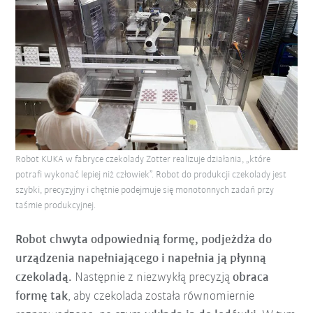
Robot KUKA w fabryce czekolady Zotter realizuje działania, „które
potrafi wykonać lepiej niż człowiek”. Robot do produkcji czekolady jest
szybki, precyzyjny i chętnie podejmuje się monotonnych zadań przy
taśmie produkcyjnej.
Robot chwyta odpowiednią formę, podjeżdża do
urządzenia napełniającego i napełnia ją płynną
czekoladą.
Następnie z niezwykłą precyzją
obraca
formę tak
, aby czekolada została równomiernie