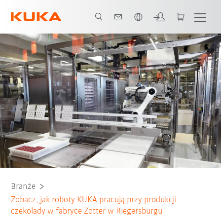
Polski / Polish
Wszyscy partnerzy systemowi
Branże
Zobacz, jak roboty KUKA pracują przy produkcji
czekolady w fabryce Zotter w Riegersburgu