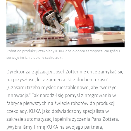
Robot do produkcji czekolady KUKA dba o dobre samopoczucie gości i
serwuje im ich ulubione czekoladki.
Dyrektor zarządzający Josef Zotter nie chce zamykać się
na przyszłość, lecz zamierza iść z duchem czasu:
„Czasami trzeba myśleć nieszablonowo, aby tworzyć
innowacje.” Tak narodził się pomysł zintegrowania w
fabryce pierwszych na świecie robotów do produkcji
czekolady. KUKA jako doświadczony specjalista w
zakresie automatyzacji spełniła życzenia Pana Zottera.
„Wybraliśmy firmę KUKA na swojego partnera,