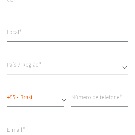
CEP
Local
País / Região*
+55 - Brasil
Número de telefone
E-mail