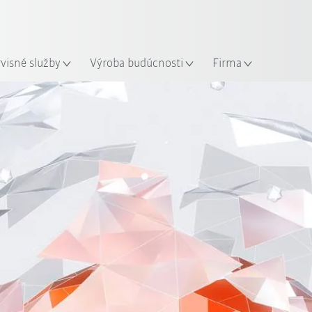
Slovenčina / Slovak
sto
rvisné služby
Výroba budúcnosti
Firma