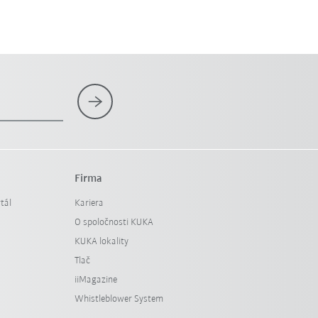
Firma
tál
Kariera
O spoločnosti KUKA
KUKA lokality
Tlač
iiMagazine
Whistleblower System