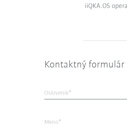
iiQKA.OS opera
Kontaktný formulár
Oslovenie*
Meno