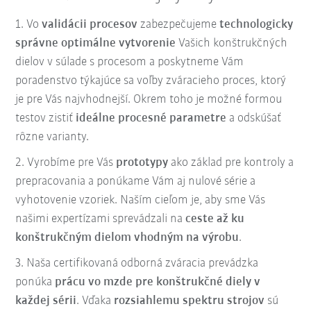
1. Vo
validácii procesov
zabezpečujeme
technologicky
správne optimálne vytvorenie
Vašich konštrukčných
dielov v súlade s procesom a poskytneme Vám
poradenstvo týkajúce sa voľby zváracieho proces, ktorý
je pre Vás najvhodnejší. Okrem toho je možné formou
testov zistiť
ideálne procesné parametre
a odskúšať
rôzne varianty.
2. Vyrobíme pre Vás
prototypy
ako základ pre kontroly a
prepracovania a ponúkame Vám aj nulové série a
vyhotovenie vzoriek. Naším cieľom je, aby sme Vás
našimi expertízami sprevádzali na
ceste až ku
konštrukčným dielom vhodným na výrobu
.
3. Naša certifikovaná odborná zváracia prevádzka
ponúka
prácu vo mzde pre konštrukčné diely v
každej sérii
. Vďaka
rozsiahlemu spektru strojov
sú