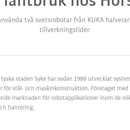
r lantbruk hos Hor
nvända två svetsrobotar från KUKA halverar
tillverkningstider.
 tyska staden Syke har sedan 1988 utvecklat system 
 för stål- och maskinkonstruktion. Företaget med si
xande marknaden för robotapplikationer inom de o
och hantering.