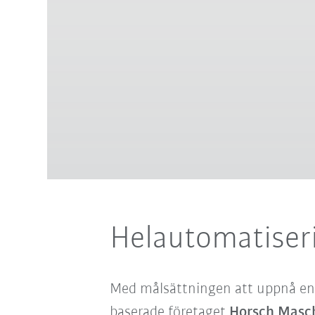
Helautomatiser
Med målsättningen att uppnå en 
baserade företaget
Horsch Masc