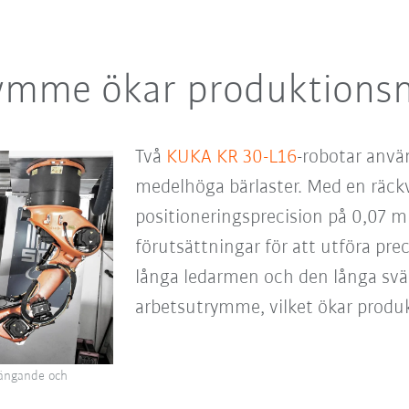
rymme ökar produktions
Två
KUKA KR 30-L16
-robotar använ
medelhöga bärlaster. Med en räck
positioneringsprecision på 0,07 m
förutsättningar för att utföra pre
långa ledarmen och den långa svä
arbetsutrymme, vilket ökar produ
ängande och