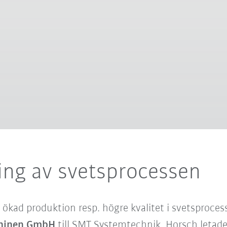
ing av svetsprocessen
ökad produktion resp. högre kvalitet i svetsproces
hinen GmbH
till SMT Systemtechnik. Horsch letade 