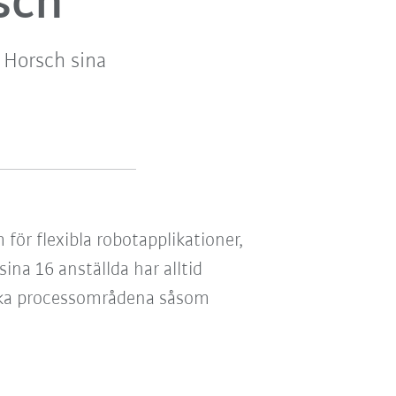
sch
 Horsch sina
för flexibla robotapplikationer,
na 16 anställda har alltid
lika processområdena såsom