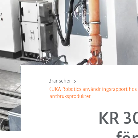
Branscher
KUKA Robotics användningsrapport hos
lantbruksprodukter
KR 3