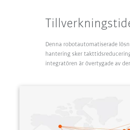
Tillverkningsti
Denna robotautomatiserade lösni
hantering sker takttidsreducerin
integratören är övertygade av den