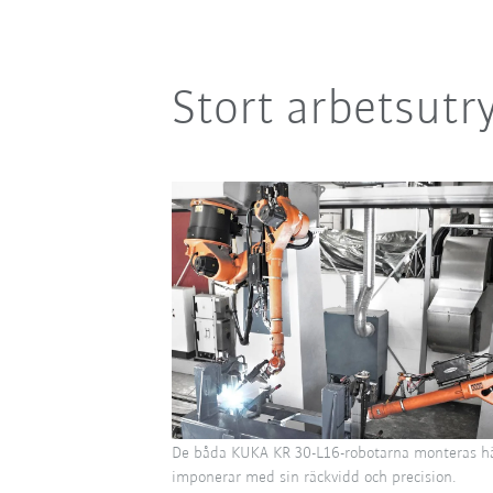
Stort arbetsut
De båda KUKA KR 30-L16-robotarna monteras h
imponerar med sin räckvidd och precision.