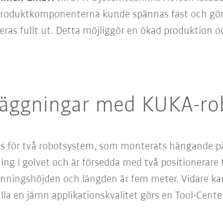
 produktkomponenterna kunde spännas fast och göras
as fullt ut. Detta möjliggör en ökad produktion oc
nläggningar med KUKA-ro
s för två robotsystem, som monterats hängande på
ng i golvet och är försedda med två positionerare f
ingshöjden och längden är fem meter. Vidare kan
älla en jämn applikationskvalitet görs en Tool-Cent