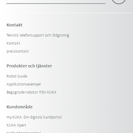
×
1 Filter (
Sverige
)
Kontakt
Teknisk telefonsupport och rådgivning
Kontakt
presskontakt
Produkter och tjänster
Robot Guide
Återställ filter
Applikationsexempel
Begagnade robotar från KUKA
Kundområde
my.KUKA: Din digitala kundportal
KUKA Xpert