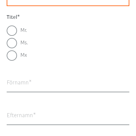
Titel
Mr.
Ms.
Mx
Förnamn
Efternamn