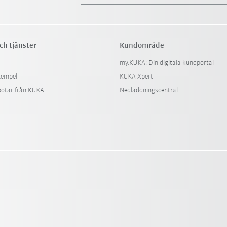
ch tjänster
Kundområde
my.KUKA: Din digitala kundportal
xempel
KUKA Xpert
botar från KUKA
Nedladdningscentral