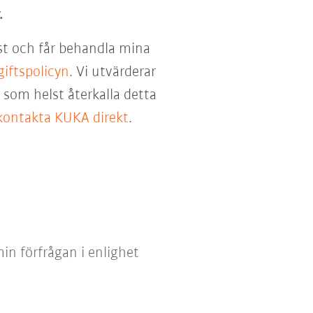
.
st och får behandla mina
iftspolicyn
. Vi utvärderar
som helst återkalla detta
kontakta KUKA direkt
.
in förfrågan i enlighet