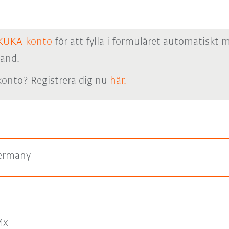
KUKA-konto
för att fylla i formuläret automatiskt 
hand.
onto? Registrera dig nu
här.
ermany
Mx