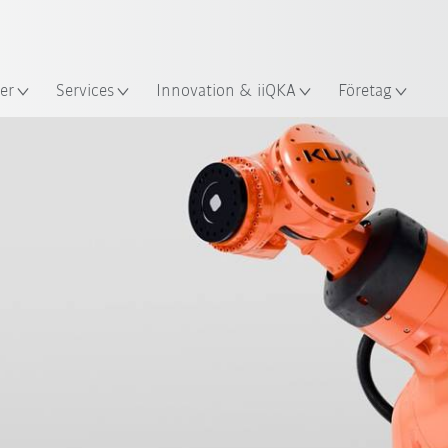
Engelska / English
s
er
Services
Innovation & iiQKA
Företag