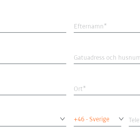
Efternamn
Gatuadress och husnu
Ort
+46 - Sverige
Tel