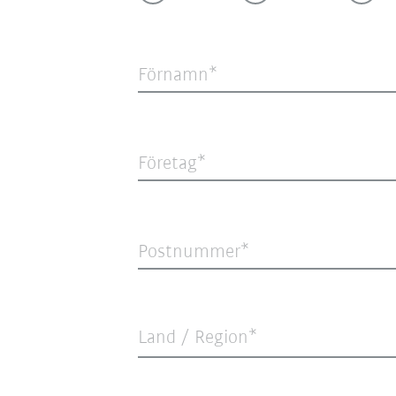
Förnamn
Företag
Postnummer
Land / Region*