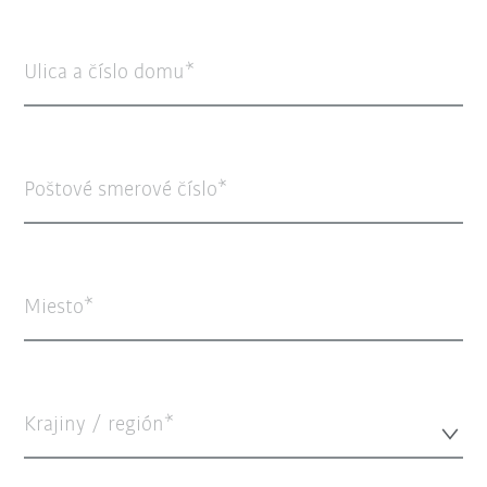
Ulica a číslo domu
Poštové smerové číslo
Miesto
Krajiny / región*