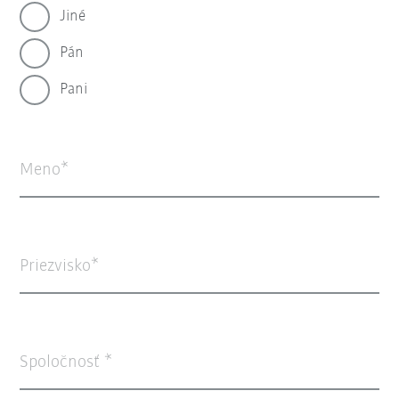
Jiné
Pán
Pani
Meno
Priezvisko
Spoločnosť