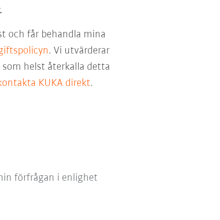
.
st och får behandla mina
iftspolicyn
. Vi utvärderar
som helst återkalla detta
kontakta KUKA direkt
.
in förfrågan i enlighet