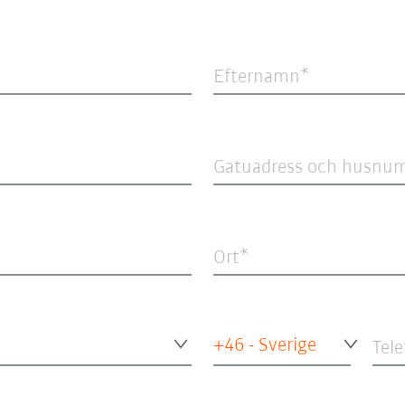
Efternamn
Gatuadress och husnu
Ort
+46 - Sverige
Tel