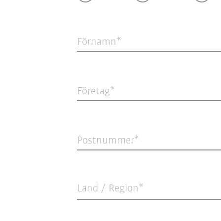
Förnamn
Företag
Postnummer
Land / Region*