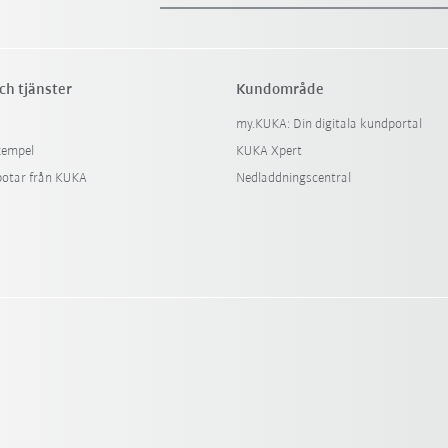
ch tjänster
Kundområde
my.KUKA: Din digitala kundportal
xempel
KUKA Xpert
botar från KUKA
Nedladdningscentral