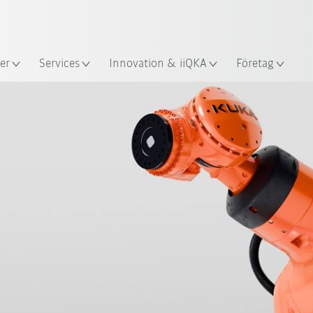
Engelska / English
s
er
Services
Innovation & iiQKA
Företag