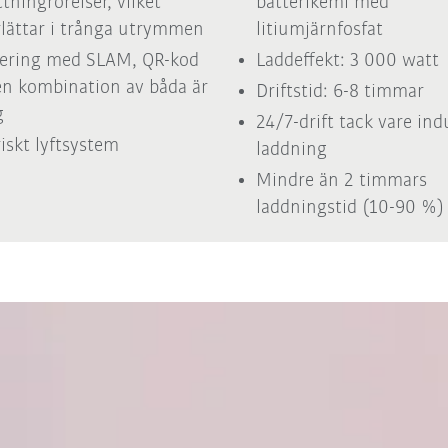
ttningrörelser, vilket
batterikemi med
lättar i trånga utrymmen
litiumjärnfosfat
ering med SLAM, QR-kod
Laddeffekt: 3 000 watt
 en kombination av båda är
Driftstid: 6-8 timmar
g
24/7-drift tack vare ind
riskt lyftsystem
laddning
Mindre än 2 timmars
laddningstid (10-90 %)