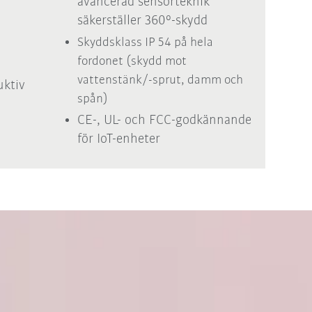
avancerad sensorteknik
säkerställer
360°-skydd
Skyddsklass IP 54 på hela
fordonet (skydd mot
vattenstänk/-sprut, damm och
uktiv
spån)
CE-, UL- och FCC-godkännande
för IoT-enheter