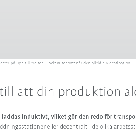
ster på upp till tre ton – helt autonomt når den alltid sin destination.
ill att din produktion al
m
laddas induktivt, vilket gör den redo för transpo
addningsstationer eller decentralt i de olika arbet