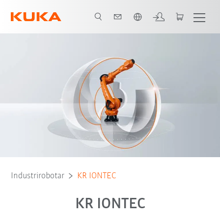
Engelska / English
Broschyr
Robot typ
Användningsområden
Industrirobotar
KR IONTEC
KR IONTEC