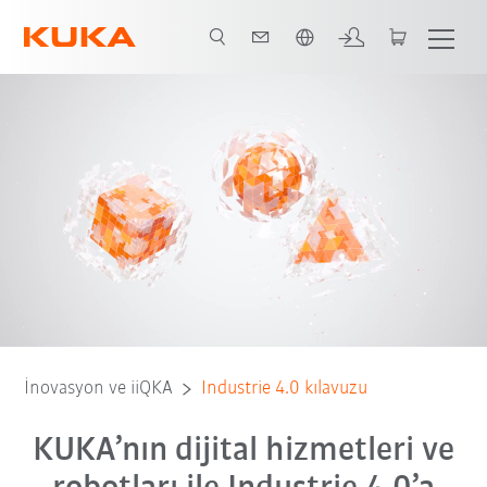
Türkçe / Turkish
Tanım - Industrie 4.0
Avantajlar
Temel unsurlar olarak robotlar
İnovasyon ve iiQKA
Industrie 4.0 kılavuzu
KUKA’nın dijital hizmetleri ve