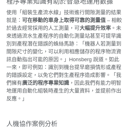
程序專業知識有助於智慧地運用數據
使用「組裝生產流水線」技術進行間隙測量的結果
就是：
可在移動的車身上取得可靠的測量值
– 相較
於過去經常採用的人工測量，可
大幅提升效率
。未
來透過流水生產程序的自動化測量站甚至可提早識
別到產程潛在錯誤的蛛絲馬跡：「機器人若測量到
間隙尺寸的變化，可以利用相應儲存的程序物流資
訊自動指出可能的原因。」Honsberg 說道。如此
一來，即可例如：識別到機台提早磨損情形或產程
的錯誤設定，以免它們對生產程序造成影響。「我
們擁有
廣泛的程序專業知識
，因此我們有能力明智
地運用自動化組裝時產生的大量資料，並提前作出
反應。」
人機協作案例分析