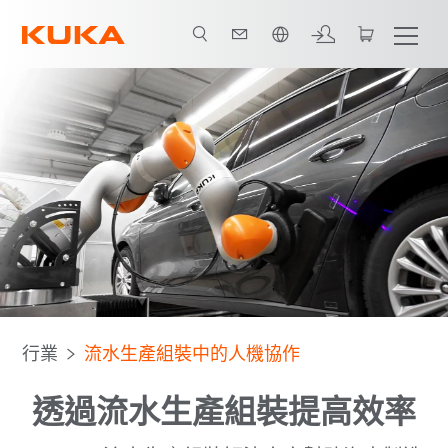
中文 / Chinese
BR iiwa
控制軟體
啟用
數據運用
All system partners
行業
流水生產組裝中的人機協作
透過流水生產組裝提高效率