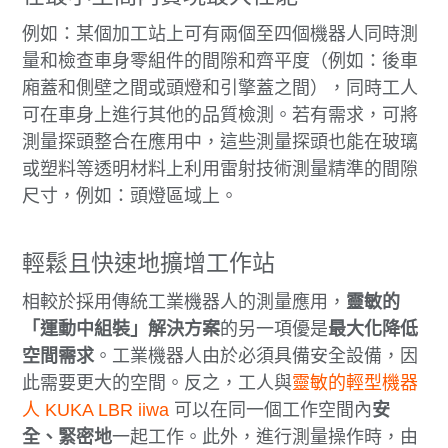
例如：某個加工站上可有兩個至四個機器人同時測
量和檢查車身零組件的間隙和齊平度（例如：後車
廂蓋和側壁之間或頭燈和引擎蓋之間），同時工人
可在車身上進行其他的品質檢測。若有需求，可將
測量探頭整合在應用中，這些測量探頭也能在玻璃
或塑料等透明材料上利用雷射技術測量精準的間隙
尺寸，例如：頭燈區域上。
輕鬆且快速地擴增工作站
相較於採用傳統工業機器人的測量應用，
靈敏的
「運動中組裝」解決方案
的另一項優是
最大化降低
空間需求
。工業機器人由於必須具備安全設備，因
此需要更大的空間。反之，工人與
靈敏的輕型機器
人 KUKA LBR iiwa
可以在同一個工作空間內
安
全、緊密地
一起工作。此外，進行測量操作時，由