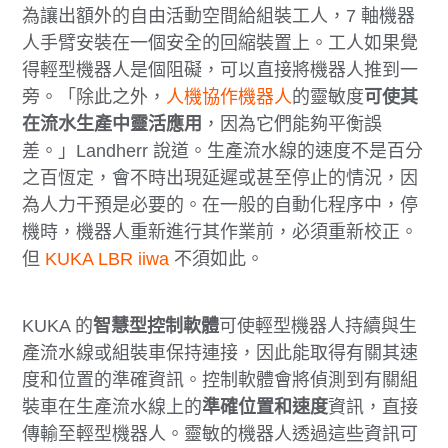
為讓出額外的自由活動空間給組裝工人，7 軸機器
人手臂安裝在一個安全的回縮裝置上。工人如果覺
得輕型機器人是個阻礙，可以直接將機器人推到一
旁。「除此之外，
人機協作機器人
的靈敏度
可使其
在流水生產中靈活應用
，因為它們能夠平衡誤
差。」Landherr 說道。生產流水線的速度不是百分
之百恆定，會不時出現延遲或甚至停止的情況，因
為人力干預是必要的。在一般的自動化程序中，停
機時，機器人重新進行其作業前，必須重新校正。
但
KUKA LBR iiwa
不須如此。
KUKA 的
智慧型控制軟體
可使輕型機器人持續與生
產流水線或組裝車保持連接，因此能取得有關其速
度和位置的準確資訊。控制軟體會將偵測到有關組
裝車在生產流水線上的
準確位置和速度
資訊，直接
傳輸至輕型機器人。靈敏的機器人透過這些資訊可