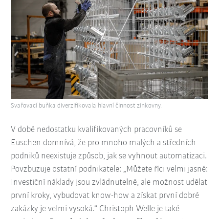
Svařovací buňka diverzifikovala hlavní činnost zinkovny.
V době nedostatku kvalifikovaných pracovníků se
Euschen domnívá, že pro mnoho malých a středních
podniků neexistuje způsob, jak se vyhnout automatizaci.
Povzbuzuje ostatní podnikatele: „Můžete říci velmi jasně:
Investiční náklady jsou zvládnutelné, ale možnost udělat
první kroky, vybudovat know-how a získat první dobré
zakázky je velmi vysoká.“ Christoph Welle je také