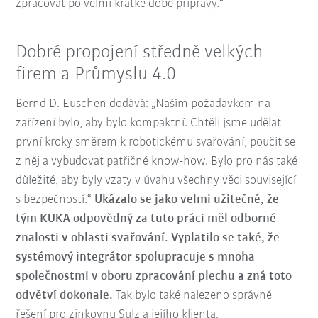
zpracovat po velmi krátké době přípravy.“
Dobré propojení středně velkých
firem a Průmyslu 4.0
Bernd D. Euschen dodává: „Naším požadavkem na
zařízení bylo, aby bylo kompaktní. Chtěli jsme udělat
první kroky směrem k robotickému svařování, poučit se
z něj a vybudovat patřičné know-how. Bylo pro nás také
důležité, aby byly vzaty v úvahu všechny věci související
s bezpečností.“
Ukázalo se jako velmi užitečné, že
tým KUKA odpovědný za tuto práci měl odborné
znalosti v oblasti svařování. Vyplatilo se také, že
systémový integrátor spolupracuje s mnoha
společnostmi v oboru zpracování plechu a zná toto
odvětví dokonale.
Tak bylo také nalezeno správné
řešení pro zinkovnu Sulz a jejího klienta.