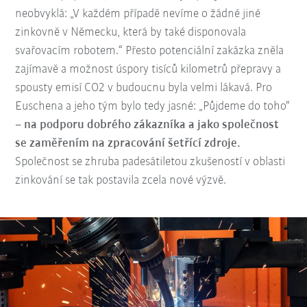
neobvyklá: „V každém případě nevíme o žádné jiné
zinkovně v Německu, která by také disponovala
svařovacím robotem.“ Přesto potenciální zakázka zněla
zajímavě a možnost úspory tisíců kilometrů přepravy a
spousty emisí CO2 v budoucnu byla velmi lákavá. Pro
Euschena a jeho tým bylo tedy jasné: „Půjdeme do toho“
–
na podporu dobrého zákazníka a jako společnost
se zaměřením na zpracování šetřící zdroje.
Společnost se zhruba padesátiletou zkušeností v oblasti
zinkování se tak postavila zcela nové výzvě.