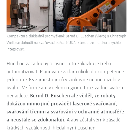
Kompaktní a důkladně promyšlené: Bernd D. Euschen (vlevo) a Christoph
Welle se dohodli na svařovací buňce KUKA, kterou lze snadno a rychle
integrovat.
Hned od začátku bylo jasné: Tuto zakázku je třeba
automatizovat. Plánované zadání úkolu do kompetence
jednoho z 65 zaměstnanců v zinkovně nepřicházelo v
úvahu. Ve firmě ani v celém regionu totiž žádné svářeče
nenajdete.
Bernd D. Euschen ale věděl, že roboty
dokážou mimo jiné provádět laserové svařování,
svařování třením a svařování v ochranné atmosféře
a neustále se zdokonalují.
A aby zůstal věrný zásadě
krátkých vzdáleností, hledal nyní Euschen