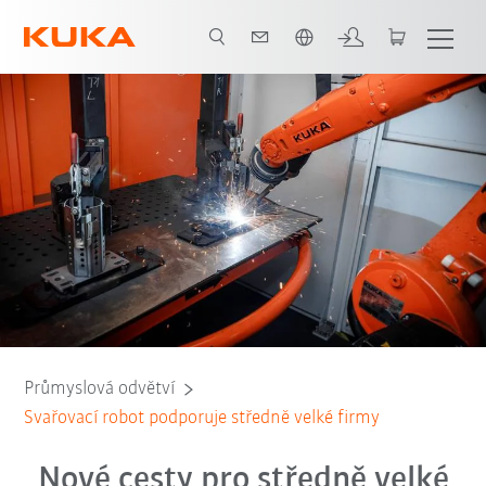
Čeština / Czech
Všichni systémoví partneři
Průmyslová odvětví
Svařovací robot podporuje středně velké firmy
Nové cesty pro středně velké