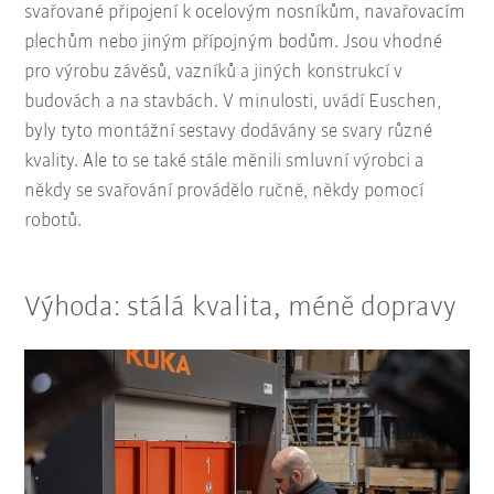
svařované připojení k ocelovým nosníkům, navařovacím
plechům nebo jiným přípojným bodům. Jsou vhodné
pro výrobu závěsů, vazníků a jiných konstrukcí v
budovách a na stavbách. V minulosti, uvádí Euschen,
byly tyto montážní sestavy dodávány se svary různé
kvality. Ale to se také stále měnili smluvní výrobci a
někdy se svařování provádělo ručně, někdy pomocí
robotů.
Výhoda: stálá kvalita, méně dopravy