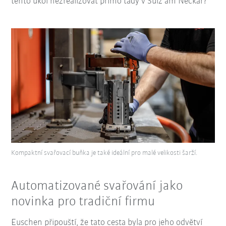
tento úkol nezrealizovat přímo tady v Sulz am Neckar?"
Kompaktní svařovací buňka je také ideální pro malé velikosti šarží.
Automatizované svařování jako
novinka pro tradiční firmu
Euschen připouští, že tato cesta byla pro jeho odvětví