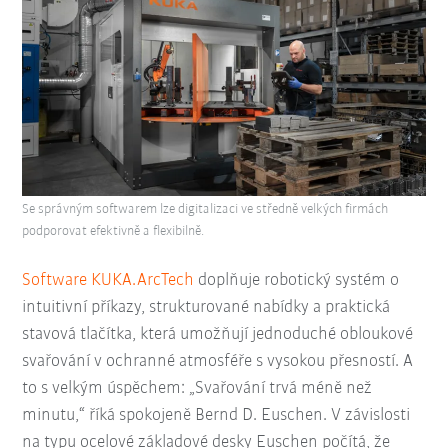
Se správným softwarem lze digitalizaci ve středně velkých firmách
podporovat efektivně a flexibilně.
Software KUKA.ArcTech
doplňuje robotický systém o
intuitivní příkazy, strukturované nabídky a praktická
stavová tlačítka, která umožňují jednoduché obloukové
svařování v ochranné atmosféře s vysokou přesností. A
to s velkým úspěchem: „Svařování trvá méně než
minutu,“ říká spokojeně Bernd D. Euschen. V závislosti
na typu ocelové základové desky Euschen počítá, že