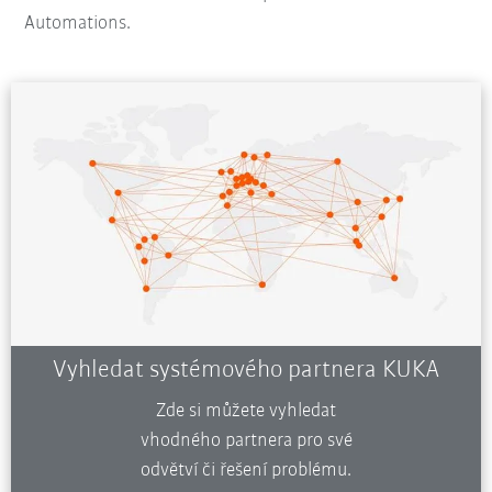
Automations.
Vyhledat systémového partnera KUKA
Zde si můžete vyhledat
vhodného partnera pro své
odvětví či řešení problému.