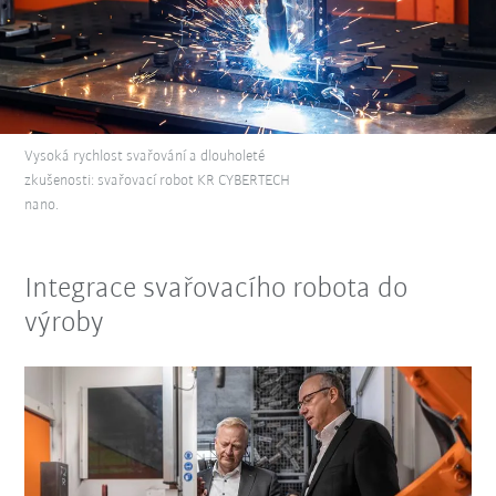
Vysoká rychlost svařování a dlouholeté
zkušenosti: svařovací robot KR CYBERTECH
nano.
Integrace svařovacího robota do
výroby