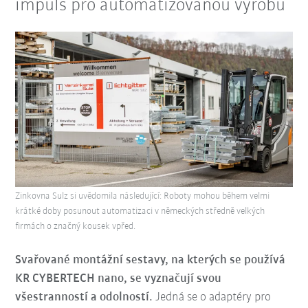
impuls pro automatizovanou výrobu
Zinkovna Sulz si uvědomila následující: Roboty mohou během velmi
krátké doby posunout automatizaci v německých středně velkých
firmách o značný kousek vpřed.
Svařované montážní sestavy, na kterých se používá
KR CYBERTECH nano, se vyznačují svou
všestranností a odolností.
Jedná se o adaptéry pro