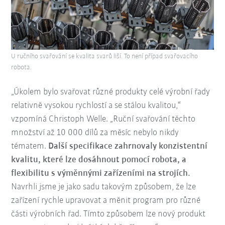
U ručního svařování se kvalita svarů liší. To není případ svařovacího
robota.
„Úkolem bylo svařovat různé produkty celé výrobní řady
relativně vysokou rychlostí a se stálou kvalitou,“
vzpomíná Christoph Welle. „Ruční svařování těchto
množství až 10 000 dílů za měsíc nebylo nikdy
tématem.
Další specifikace zahrnovaly konzistentní
kvalitu, které lze dosáhnout pomocí robota, a
flexibilitu s výměnnými zařízeními na strojích.
Navrhli jsme je jako sadu takovým způsobem, že lze
zařízení rychle upravovat a měnit program pro různé
části výrobních řad. Tímto způsobem lze nový produkt