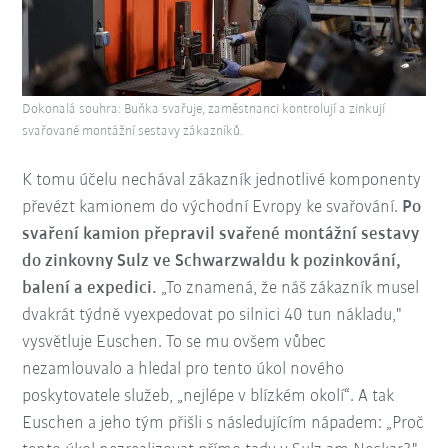
Dokonalá souhra: Buňka svařuje, zaměstnanci kontrolují a zinkují
svařované montážní sestavy zákazníků.
K tomu účelu nechával zákazník jednotlivé komponenty
převézt kamionem do východní Evropy ke svařování.
Po
svaření kamion přepravil svařené montážní sestavy
do zinkovny Sulz ve Schwarzwaldu k pozinkování,
balení a expedici.
„To znamená, že náš zákazník musel
dvakrát týdně vyexpedovat po silnici 40 tun nákladu,"
vysvětluje Euschen. To se mu ovšem vůbec
nezamlouvalo a hledal pro tento úkol nového
poskytovatele služeb, „nejlépe v blízkém okolí“. A tak
Euschen a jeho tým přišli s následujícím nápadem: „Proč