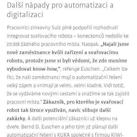
Další nápady pro automatizaci a
digitalizaci
Pracovníci zinkovny Sulz plně podpořili rozhodnutí
integrovat svařovacího robota – koneckonců nedošlo ke
ztrátě žádného pracovního místa. Naopak.
„Najali jsme
nové zaměstnance kvůli zařízení a svařovacímu
robotu, protože jsme si byli vědomi, že zde musíme
vybudovat know-how,“
, referuje Euschen. „Celkem lze
říci, že naši zaměstnanci mají o automatizační řešení
velký zájem a vnímají je velmi, velmi kladně. Vidí totiž,
že se vydáváme novými cestami a snažíme se tak zajistit
pracovní místa."
Zákazník, pro kterého je svařovací
robot tak široce využíván, navíc slibuje další
zakázky.
A další potenciální zákazníci už klepou na
dveře. Bernd D. Euschen a jeho tým již plánují další
automatizační řešení s KUKA společně s firmou KIWI-