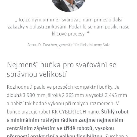
To, že nyní umíme i svařovat, nám přineslo další
zakázky v oblasti zinkování. Podařilo se nám posílit naše
klíčové procesy.
Bernd D. Euschen, generální ředitel zinkovny Sulz
Nejmenší buňka pro svařování se
správnou velikostí
Rozhodnutí padlo ve prospěch kompaktní buňky. Je
dlouhá 3 980 mm, široká 2 365 mm a vysoká 2 445 mm
a nabízí tak hodně výkonu při malých rozměrech. V
buňce pracuje robot KR CYBERTECH nano.
Štíhlý robot
s minimálním rušivým rádiem zaujme nejmenším
centrálním zápěstím ve třídě robotů, vysokou
přesností opakování a velkou flexibilitou.
Euschen a