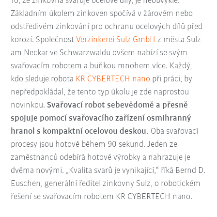
To, že zinkovna svařuje ocelové díly, je neobvyklé.
Základním úkolem zinkoven spočívá v žárovém nebo
odstředivém zinkování pro ochranu ocelových dílů před
korozí. Společnost
Verzinkerei Sulz GmbH
z města Sulz
am Neckar ve Schwarzwaldu ovšem nabízí se svým
svařovacím robotem a buňkou mnohem více. Každý,
kdo sleduje robota
KR CYBERTECH nano
při práci, by
nepředpokládal, že tento typ úkolu je zde naprostou
novinkou.
Svařovací robot sebevědomě a přesně
spojuje pomocí svařovacího zařízení osmihranný
hranol s kompaktní ocelovou deskou.
Oba svařovací
procesy jsou hotové během 90 sekund. Jeden ze
zaměstnanců odebírá hotové výrobky a nahrazuje je
dvěma novými. „Kvalita svarů je vynikající,“ říká Bernd D.
Euschen, generální ředitel zinkovny Sulz, o robotickém
řešení se svařovacím robotem KR CYBERTECH nano.