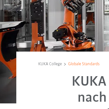
KUKA College
Globale Standards
KUKA 
nach 