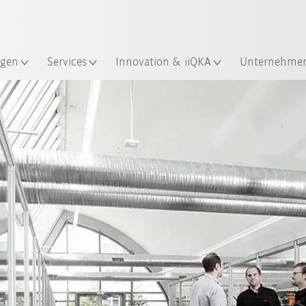
Englisch / English
ndort
gen
Services
Innovation & iiQKA
Unternehme