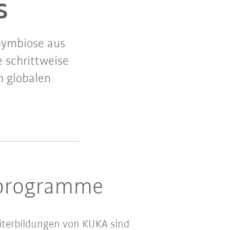
s
Symbiose aus
 schrittweise
h globalen
sprogramme
Weiterbildungen von KUKA sind