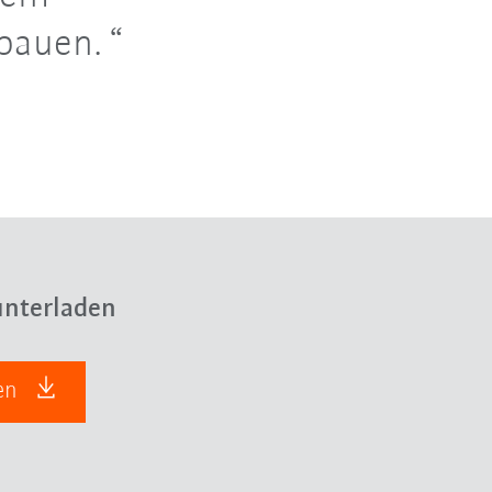
bauen.
nterladen
den