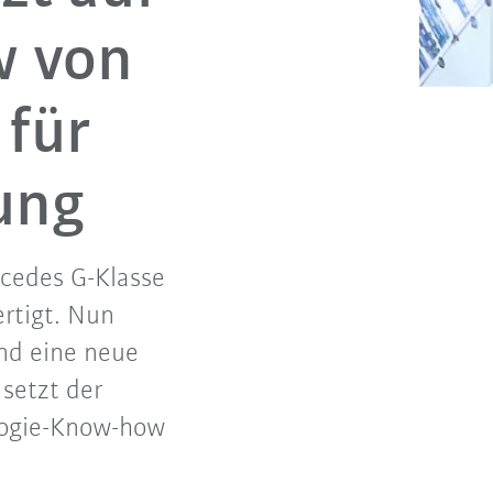
w von
 für
ung
cedes G-Klasse
ertigt. Nun
und eine neue
 setzt der
ologie-Know-how