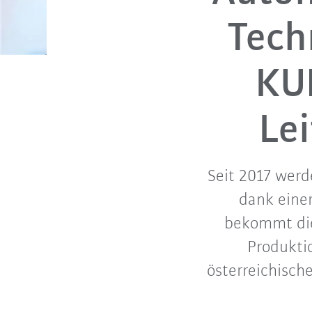
Tech
KUK
Le
Seit 2017 wer
dank einer
bekommt die 
Produktio
österreichisch