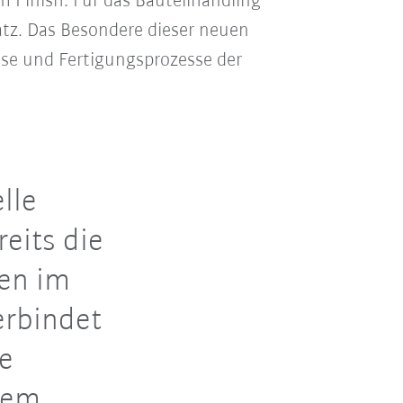
m Finish. Für das Bauteilhandling
tz. Das Besondere dieser neuen
sse und Fertigungsprozesse der
lle
eits die
en im
erbindet
he
sem