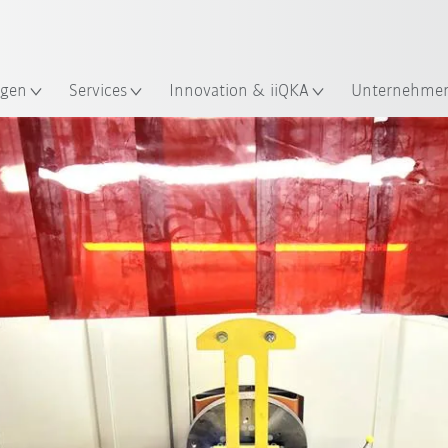
Englisch / English
ndort
gen
Services
Innovation & iiQKA
Unternehme