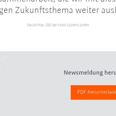
igen Zukunftsthema weiter aus
Gerald Mies, CEO der KUKA Systems GmbH
Newsmeldung heru
PDF herunterla