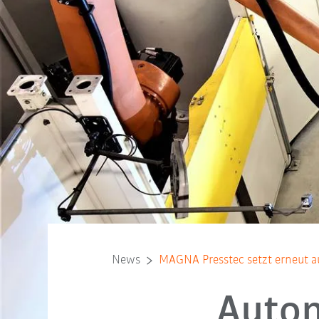
News
MAGNA Presstec setzt erneut 
Autom