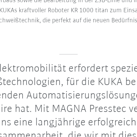
baus sowie die Bearbeitung in der ZSB-Linie und i
KUKAs kraftvoller Roboter KR 1000 titan zum Einsa
Schweißtechnik, die perfekt auf die neuen Bedürfni
ektromobilität erfordert spezie
technologien, für die KUKA ber
enden Automatisierungslösung
ire hat. Mit MAGNA Presstec v
ns eine langjährige erfolgreic
sammenarbeit, die wir mit die