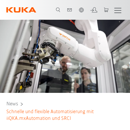
Englisch / English
News
Schnelle und flexible Automatisierung mit
iiQKA.mxAutomation und SRCI