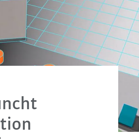
uncht
ation