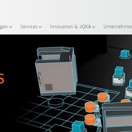
Französisch / French
gen
Services
Innovation & iiQKA
Unternehme