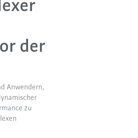
lexer
or der
und Anwendern,
 dynamischer
ormance zu
plexen