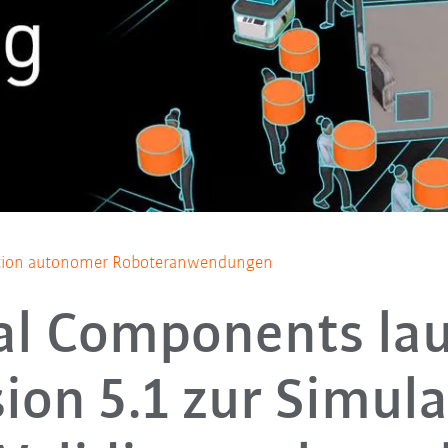
ation autonomer Roboteranwendungen
al Components la
ion 5.1 zur Simul