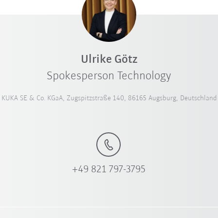
Ulrike Götz
Spokesperson Technology
KUKA SE & Co. KGaA, Zugspitzstraße 140, 86165 Augsburg, Deutschland
+49 821 797-3795