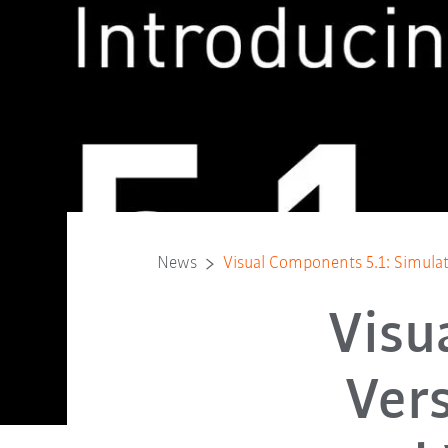
News
Visual Components 5.1: Simul
Visu
Vers