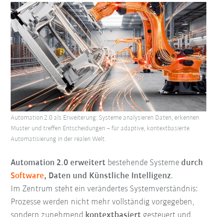
Automation 2.0 als Erweiterung: Systeme analysieren Daten, erkennen
Muster und treffen Entscheidungen – für adaptive, kontextbasierte
Automatisierung in der realen Welt.
Automation 2.0 erweitert
bestehende Systeme
durch
Software
, Daten und Künstliche Intelligenz
.
Im Zentrum steht ein verändertes Systemverständnis:
Prozesse werden nicht mehr vollständig vorgegeben,
sondern zunehmend
kontextbasiert
gesteuert und