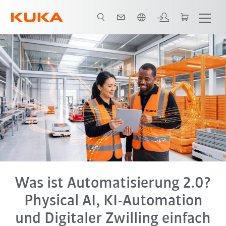
Französisch / French
ital Twin
End-to-End Automatisierung
Alle System Partner
FAQ
Was ist Automatisierung 2.0?
Physical AI, KI-Automation
und Digitaler Zwilling einfach