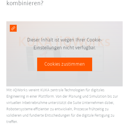
kombinieren?
Dieser Inhalt ist wegen Ihrer Cookie-
Einstellungen nicht verfügbar.
Cookies zustimmen
Mit iiQWorks vereint KUKA zentrale Technologien für digitales
Engineering in einer Plattform. Von der Planung und Simulation bis zur
virtuellen Inbetriebnahme unterstützt die Suite Unternehmen dabei,
Robotersysteme effizienter zu entwickeln, Prozesse frühzeitig zu
validieren und fundierte Entscheidungen für die digitale Fertigung zu
treffen.