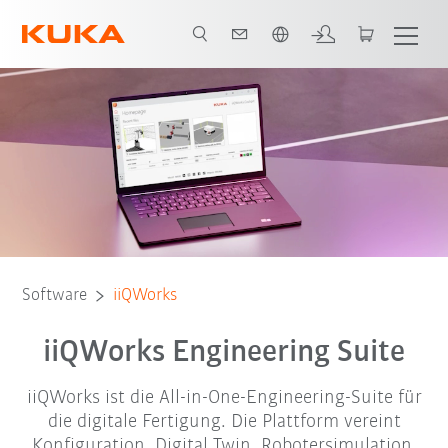
Englisch / English
Video
Funktionen
Wirtschaftliche Vorteile
Komplettlösung
Software
iiQWorks
iiQWorks Engineering Suite
iiQWorks ist die All-in-One-Engineering-Suite für
die digitale Fertigung. Die Plattform vereint
Konfiguration, Digital Twin, Robotersimulation,