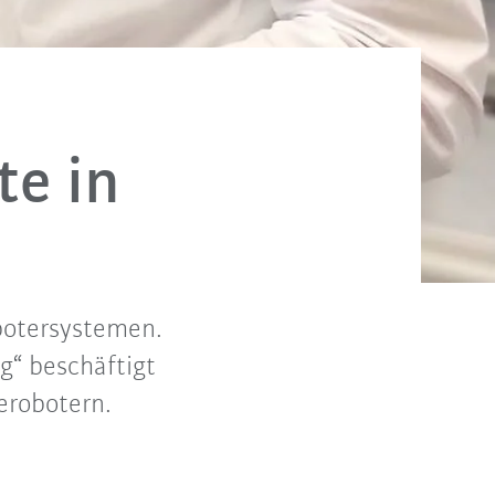
te in
botersystemen.
ng“ beschäftigt
erobotern.