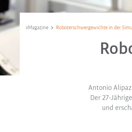
iiMagazine
Roboter­schwergewichte in der Simu
Robo
Antonio Alipa
Der 27-Jährige
und ersch