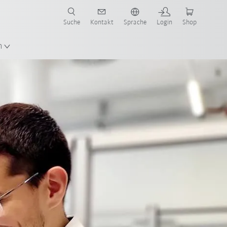
Suche
Kontakt
Sprache
Login
Shop
en!
n