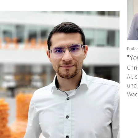
Podca
"Yo
Chri
AI, 
und 
Wac