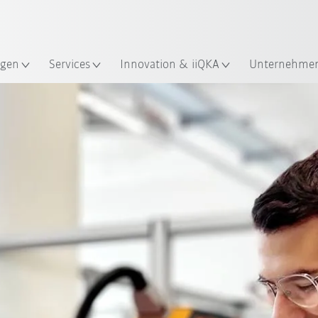
Robot Guide!
Englisch / English
ndort
KUKA Robot Guide ausprobier
gen
Services
Innovation & iiQKA
Unternehme