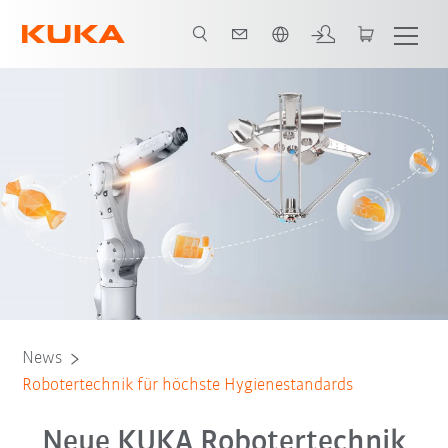
Englisch / English
HO Roboter
Maschinen in Hygienic Design
Kontakt
E-Book
News
Robotertechnik für höchste Hygienestandards
Neue KUKA Robotertechnik