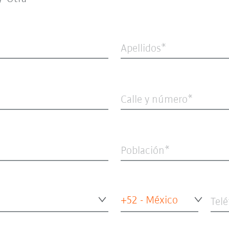
Apellidos
Calle y número
Población
+52 - México
Tel