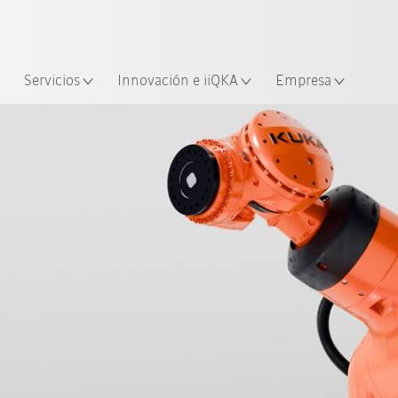
span / Spanish
industria y aplicación
cación
Empieza a investigar con la n
Servicios
Innovación e iiQKA
Empresa