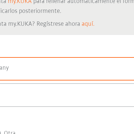
nta
my.KUKA
para rellenar automáticamente el form
icarlos posteriormente.
nta my.KUKA? Regístrese ahora
aquí.
any
Otra