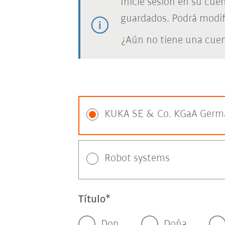
Inicie sesión en su cue
guardados. Podrá modif
¿Aún no tiene una cue
KUKA SE & Co. KGaA Germ
Robot systems
Título
Don
Doña