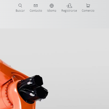
Buscar
Contacto
Idioma
Registrarse
Comercio
ueva Guía de Robots