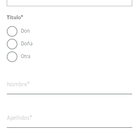
Título
Don
Doña
Otra
Nombre
Apellidos