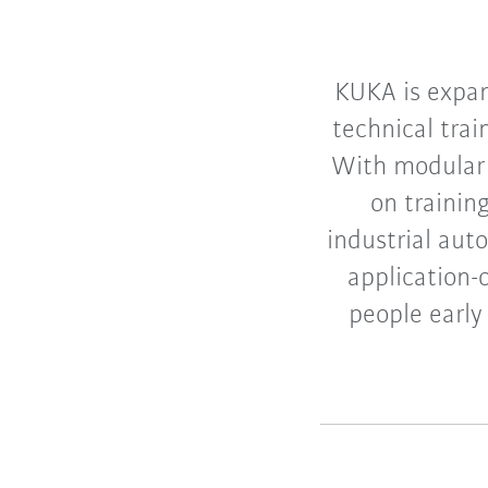
KUKA is expan
technical trai
With modular r
on trainin
industrial aut
application-
people early