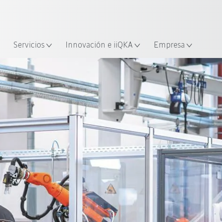
span / Spanish
industria y aplicación
cación
Empieza a investigar con la n
Servicios
Innovación e iiQKA
Empresa