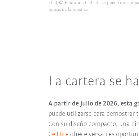
El iiQKA Education Cell Lite se puede utilizar p
típicas de la robótica.
La cartera se h
A partir de julio de 2026, esta 
puede utilizarse para demostrar ta
Con su diseño compacto, una pinz
Cell lite
ofrece versátiles oportuni