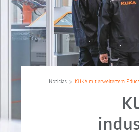
Noticias
KUKA mit erweitertem Educat
KU
indus