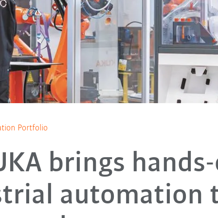
ion Portfolio
KA brings hands
trial automation 