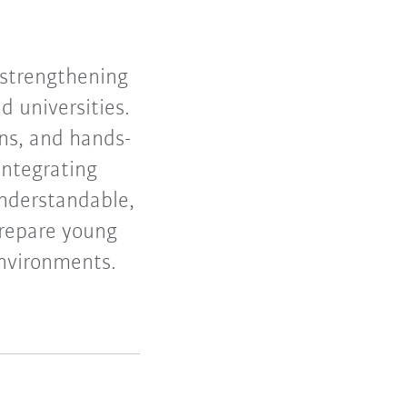
 strengthening
d universities.
ons, and hands-
integrating
understandable,
prepare young
nvironments.