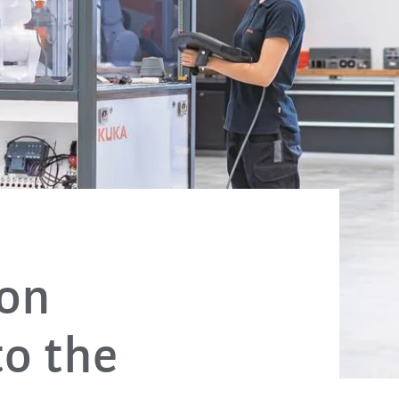
-on
to the