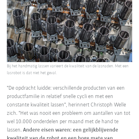
Bij het handmatig lassen varieert de kwaliteit van de lasnaden. Met een
lasrobot is dat niet het geval.
"De opdracht luidde: verschillende producten van een
productfamilie in relatief snelle cycli en met een
constante kwaliteit lassen", herinnert Christoph Welle
zich. "Het was nooit een probleem om aantallen van tot
wel 10.000 onderdelen per maand met de hand te
lassen.
Andere eisen waren: een gelijkblijvende
kwaliteit van de robot en een hoge mate van