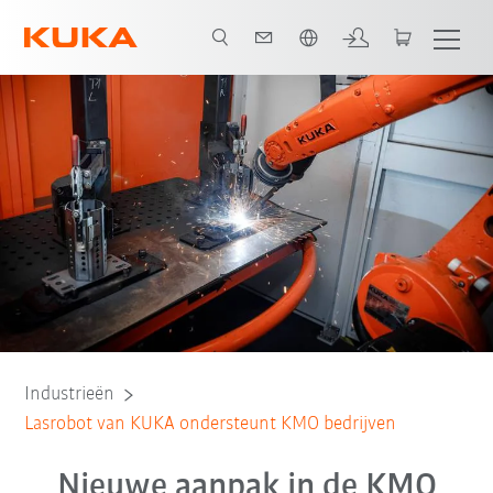
Nederlands / Dutch
Alle systeempartners
Industrieën
Lasrobot van KUKA ondersteunt KMO bedrijven
Nieuwe aanpak in de KMO