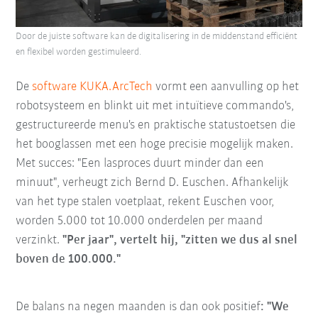
Door de juiste software kan de digitalisering in de middenstand efficiënt
en flexibel worden gestimuleerd.
De
software KUKA.ArcTech
vormt een aanvulling op het
robotsysteem en blinkt uit met intuïtieve commando's,
gestructureerde menu's en praktische statustoetsen die
het booglassen met een hoge precisie mogelijk maken.
Met succes: "Een lasproces duurt minder dan een
minuut", verheugt zich Bernd D. Euschen. Afhankelijk
van het type stalen voetplaat, rekent Euschen voor,
worden 5.000 tot 10.000 onderdelen per maand
verzinkt.
"Per jaar", vertelt hij, "zitten we dus al snel
boven de 100.000."
De balans na negen maanden is dan ook positief
: "We