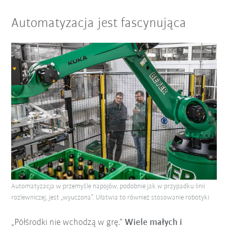
Automatyzacja jest fascynująca
Automatyzacja w przemyśle napojów, podobnie jak w przypadku linii
rozlewniczej, jest „wyuczona”. Ułatwia to również stosowanie robotyki
„Półśrodki nie wchodzą w grę.”
Wiele małych i