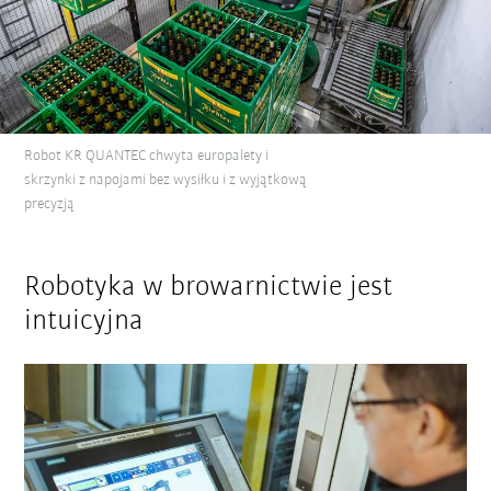
Robot KR QUANTEC chwyta europalety i
skrzynki z napojami bez wysiłku i z wyjątkową
precyzją
Robotyka w browarnictwie jest
intuicyjna