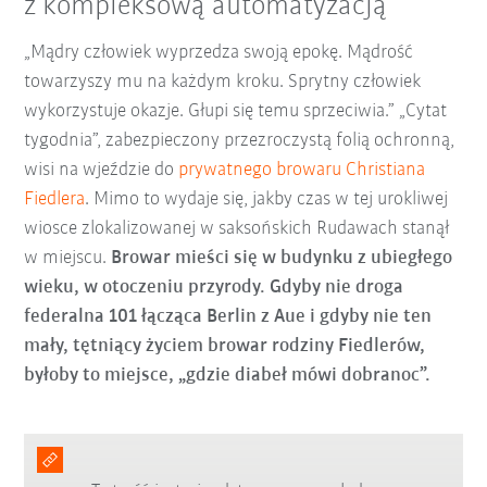
z kompleksową automatyzacją
„Mądry człowiek wyprzedza swoją epokę. Mądrość
towarzyszy mu na każdym kroku. Sprytny człowiek
wykorzystuje okazje. Głupi się temu sprzeciwia.” „Cytat
tygodnia”, zabezpieczony przezroczystą folią ochronną,
wisi na wjeździe do
prywatnego browaru Christiana
Fiedlera
. Mimo to wydaje się, jakby czas w tej urokliwej
wiosce zlokalizowanej w saksońskich Rudawach stanął
w miejscu.
Browar mieści się w budynku z ubiegłego
wieku, w otoczeniu przyrody. Gdyby nie droga
federalna 101 łącząca Berlin z Aue i gdyby nie ten
mały, tętniący życiem browar rodziny Fiedlerów,
byłoby to miejsce, „gdzie diabeł mówi dobranoc”.