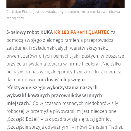
Christian Fiedler jest doświadczonym szefem, mistrzem browarnictwa
starej daty
5-osiowy robot KUKA
KR 180 PA serii QUANTEC
za
pomocą swojego zielonego ramienia przeprowadza
załadunek i rozładunek całych warstw skrzynek z
piwem, zarówno tych pełnych, jak i pustych, w obszarze
przyjęcia i wydania towaru w firmie Fiedlera. „Nie tylko
odciążył on nas w ciężkiej pracy fizycznej, lecz również
dał nam nowe
możliwości lepszego i
efektywniejszego wykorzystania naszych
wykwalifikowanych pracowników w innych
miejscach
.” Co w czasach rosnących niedoborów siły
roboczej w przemyśle piwowarskim jest nieocenione.
„Szczęść Boże!” – tak pozdrawiają się tutaj górnicy.
„Szczęście sprzyja odważnym” – mówi Christian Fiedler.