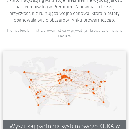
Automatyzacja gwarantuje niezmiennie wysoką jakość
naszych piw klasy Premium. Zapewnia to lepszą
przyszłość niż rujnująca wojna cenowa, która niestety
opanowała wiele obszarów rynku browarniczego.
Thomas Fiedler, mistrz browarnictwa w prywatnym browarze Christiana
Fiedlera
Wyszukaj partnera systemowego KUKA w