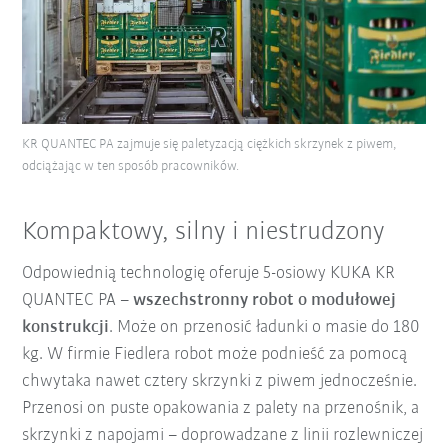
KR QUANTEC PA zajmuje się paletyzacją ciężkich skrzynek z piwem,
odciążając w ten sposób pracowników.
Kompaktowy, silny i niestrudzony
Odpowiednią technologię oferuje 5-osiowy KUKA KR
QUANTEC PA –
wszechstronny robot o modułowej
konstrukcji
. Może on przenosić ładunki o masie do 180
kg. W firmie Fiedlera robot może podnieść za pomocą
chwytaka nawet cztery skrzynki z piwem jednocześnie.
Przenosi on puste opakowania z palety na przenośnik, a
skrzynki z napojami – doprowadzane z linii rozlewniczej