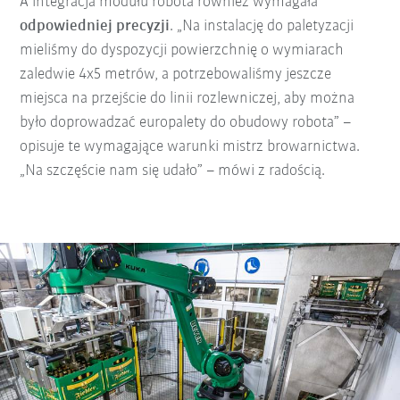
A integracja modułu robota również wymagała
odpowiedniej precyzji
. „Na instalację do paletyzacji
mieliśmy do dyspozycji powierzchnię o wymiarach
zaledwie 4x5 metrów, a potrzebowaliśmy jeszcze
miejsca na przejście do linii rozlewniczej, aby można
było doprowadzać europalety do obudowy robota” –
opisuje te wymagające warunki mistrz browarnictwa.
„Na szczęście nam się udało” – mówi z radością.