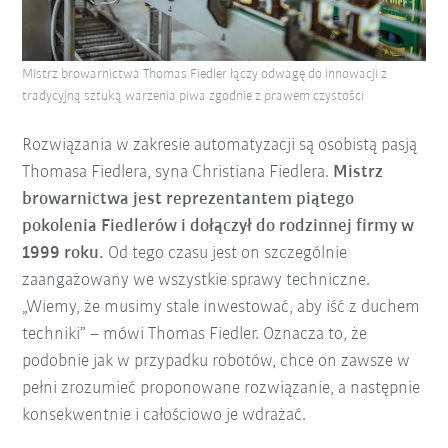
Mistrz browarnictwa Thomas Fiedler łączy odwagę do innowacji z
tradycyjną sztuką warzenia piwa zgodnie z prawem czystości
Rozwiązania w zakresie automatyzacji są osobistą pasją
Thomasa Fiedlera, syna Christiana Fiedlera.
Mistrz
browarnictwa jest reprezentantem piątego
pokolenia Fiedlerów i dołączył do rodzinnej firmy w
1999 roku.
Od tego czasu jest on szczególnie
zaangażowany we wszystkie sprawy techniczne.
„Wiemy, że musimy stale inwestować, aby iść z duchem
techniki” – mówi Thomas Fiedler. Oznacza to, że
podobnie jak w przypadku robotów, chce on zawsze w
pełni zrozumieć proponowane rozwiązanie, a następnie
konsekwentnie i całościowo je wdrażać.