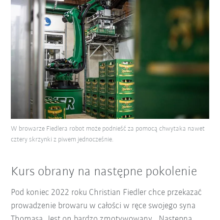
W browarze Fiedlera robot może podnieść za pomocą chwytaka nawet
cztery skrzynki z piwem jednocześnie.
Kurs obrany na następne pokolenie
Pod koniec 2022 roku Christian Fiedler chce przekazać
prowadzenie browaru w całości w ręce swojego syna
Thomasa. Jest on bardzo zmotywowany. „Następną