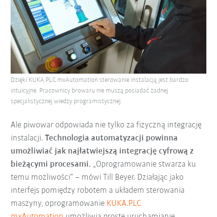
Dzięki KUKA.PLC mxAutomation sterowanie instalacją jest bardzo
intuicyjne. Pracownicy browaru nie muszą posiadać żadnej
specjalistycznej wiedzy programistycznej
Ale piwowar odpowiada nie tylko za fizyczną integrację
instalacji.
Technologia automatyzacji powinna
umożliwiać jak najłatwiejszą integrację cyfrową z
bieżącymi procesami.
„Oprogramowanie stwarza ku
temu możliwości” – mówi Till Beyer. Działając jako
interfejs pomiędzy robotem a układem sterowania
maszyny, oprogramowanie
KUKA.PLC
mxAutomation
umożliwia proste uruchamianie,