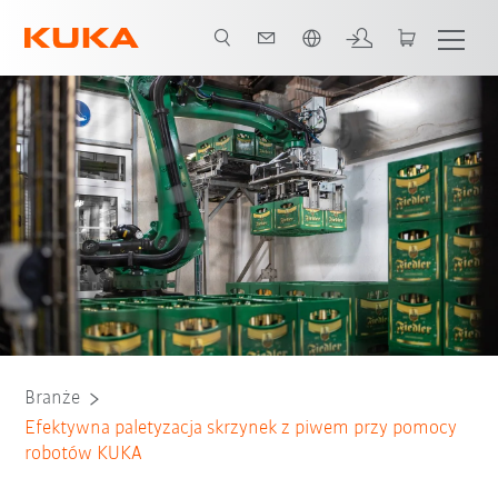
Polski / Polish
Wszyscy partnerzy systemowi
Branże
Efektywna paletyzacja skrzynek z piwem przy pomocy
robotów KUKA