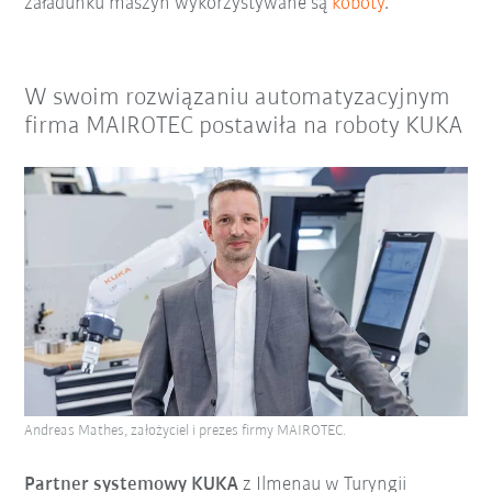
załadunku maszyn wykorzystywane są
koboty
.
W swoim rozwiązaniu automatyzacyjnym
firma MAIROTEC postawiła na roboty KUKA
Andreas Mathes, założyciel i prezes firmy MAIROTEC.
Partner systemowy KUKA
z Ilmenau w Turyngii