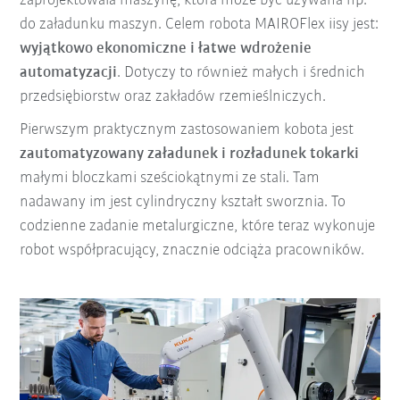
zaprojektowała maszynę, która może być używana np.
do załadunku maszyn. Celem robota MAIROFlex iisy jest:
wyjątkowo ekonomiczne i łatwe wdrożenie
automatyzacji
. Dotyczy to również małych i średnich
przedsiębiorstw oraz zakładów rzemieślniczych.
Pierwszym praktycznym zastosowaniem kobota jest
zautomatyzowany załadunek i rozładunek tokarki
małymi bloczkami sześciokątnymi ze stali. Tam
nadawany im jest cylindryczny kształt sworznia. To
codzienne zadanie metalurgiczne, które teraz wykonuje
robot współpracujący, znacznie odciąża pracowników.