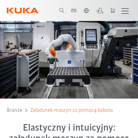
Polski / Polish
Programowanie
Środki bezpieczeństwa
Wszyscy partnerzy systemowi
Branże
Załadunek maszyn za pomocą kobota
Elastyczny i intuicyjny: