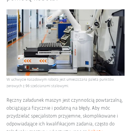
W uchwycie nasadowym robota jest umieszczana paleta punktów
zerowych z 96 sześcianami stalowymi.
Ręczny załadunek maszyn jest czynnością powtarzalną,
obciążająca fizycznie i podatną na błędy. Aby móc
przydzielać specjalistom przyjemne, skomplikowane i
odpowiadające ich kwalifikacjom zadania, często do