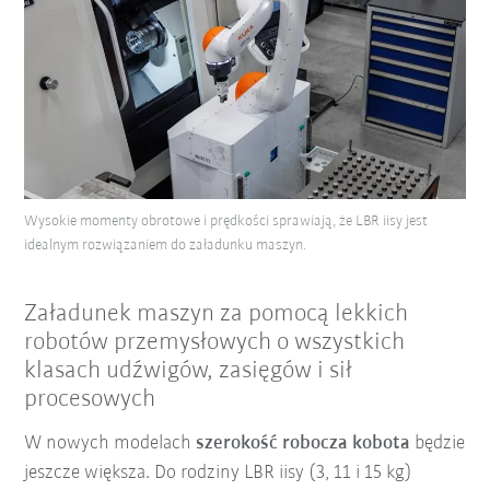
Wysokie momenty obrotowe i prędkości sprawiają, że LBR iisy jest
idealnym rozwiązaniem do załadunku maszyn.
Załadunek maszyn za pomocą lekkich
robotów przemysłowych o wszystkich
klasach udźwigów, zasięgów i sił
procesowych
W nowych modelach
szerokość robocza kobota
będzie
jeszcze większa. Do rodziny LBR iisy (3, 11 i 15 kg)