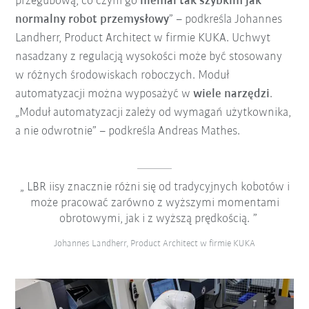
przegubową, co czyni go
niemal tak szybkim jak
normalny robot przemysłowy
” – podkreśla Johannes
Landherr, Product Architect w firmie KUKA. Uchwyt
nasadzany z regulacją wysokości może być stosowany
w różnych środowiskach roboczych. Moduł
automatyzacji można wyposażyć w
wiele narzędzi
.
„Moduł automatyzacji zależy od wymagań użytkownika,
a nie odwrotnie” – podkreśla Andreas Mathes.
LBR iisy znacznie różni się od tradycyjnych kobotów i
może pracować zarówno z wyższymi momentami
obrotowymi, jak i z wyższą prędkością.
Johannes Landherr, Product Architect w firmie KUKA