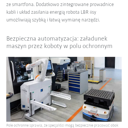
ze smartfona. Dodatkowo zintegrowane prowadnice
kabli i układ zasilania energią robota LBR iisy
umożliwiają szybką i łatwą wymianę narzędzi.
Bezpieczna automatyzacja: załadunek
maszyn przez koboty w polu ochronnym
Pole ochronne sprawia, że specjaliści mogą bezpiecznie pracować obok