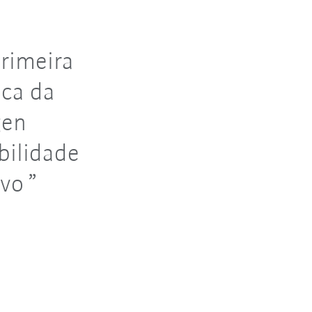
primeira
ica da
gen
bilidade
ivo