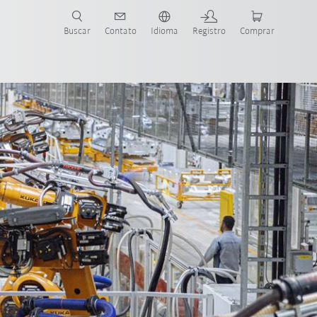
s para sua aplicação e indústria com o novo Guia do Robô KUKA!
KUKA!
Buscar
Contato
Idioma
Registro
Comprar