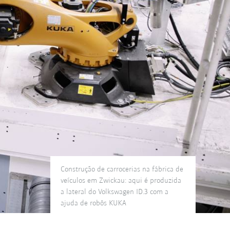
Construção de carrocerias na fábrica de
veículos em Zwickau: aqui é produzida
a lateral do Volkswagen ID.3 com a
ajuda de robôs KUKA