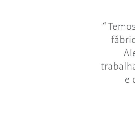
Temos 
fábri
Al
trabalh
e 