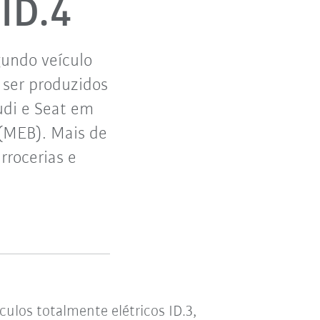
ID.4
gundo veículo
 ser produzidos
udi e Seat em
 (MEB). Mais de
rrocerias e
los totalmente elétricos ID.3,