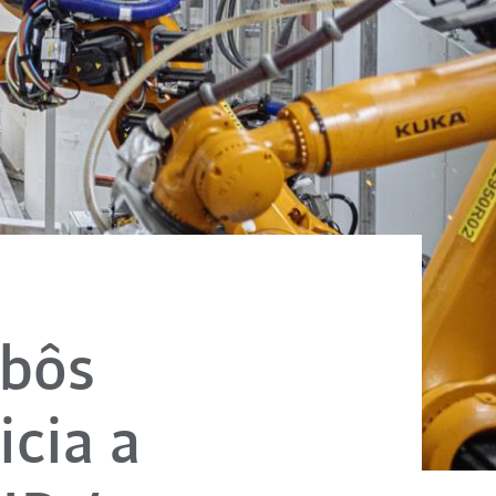
obôs
cia a