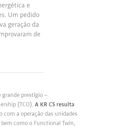
ergética e
tes. Um pedido
va geração da
omprovaram de
grande prestígio –
nership (TCO).
A KR C5 resulta
o com a operação das unidades
l, bem como o Functional Twin,