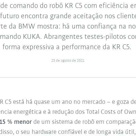
 de comando do robô KR C5 com eficiência en
futuro encontra grande aceitação nos clien
rte da BMW mostra: há uma confiança na no
omando KUKA. Abrangentes testes-pilotos c
forma expressiva a performance da KR C5.
23 de agosto de 2021
 C5 está há quase um ano no mercado – e goza de 
ência energética e à redução dos Total Costs of Ow
 15 % menor
de um sistema de robô em comparaçã
sso, o seu hardware confiável e de longa vida úti