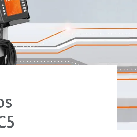
os
C5