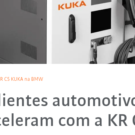
 KR C5 KUKA na BMW
lientes automotiv
celeram com a KR 