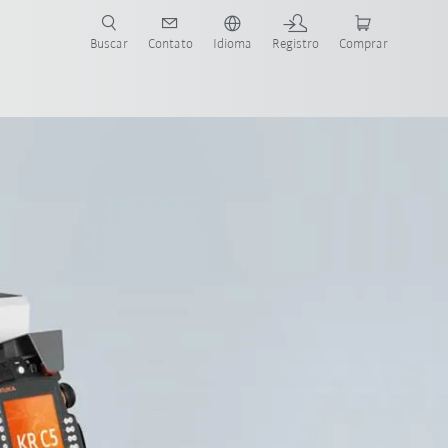
s para sua aplicação e indústria com o novo Guia do Robô KUKA!
KUKA!
Buscar
Contato
Idioma
Registro
Comprar