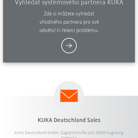
Vyhledat systémového partnera KUKA
Zde si můžete vyhledat
vhodného partnera pro své
odvětví či řešení problému.
KUKA Deutschland Sales
KUKA Deutschland GmbH, Zugspitzstraße 140, 86165 Augsburg,