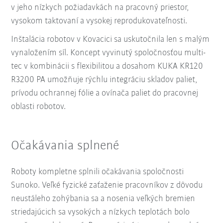
v jeho nízkych požiadavkách na pracovný priestor,
vysokom taktovaní a vysokej reprodukovateľnosti.
Inštalácia robotov v Kovacici sa uskutočnila len s malým
vynaložením síl. Koncept vyvinutý spoločnosťou multi-
tec v kombinácii s flexibilitou a dosahom KUKA KR120
R3200 PA umožňuje rýchlu integráciu skladov paliet,
prívodu ochrannej fólie a ovínača paliet do pracovnej
oblasti robotov.
Očakávania splnené
Roboty kompletne splnili očakávania spoločnosti
Sunoko. Veľké fyzické zaťaženie pracovníkov z dôvodu
neustáleho zohýbania sa a nosenia veľkých bremien
striedajúcich sa vysokých a nízkych teplotách bolo