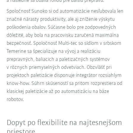
a následne sa obalia fóliou pre ďalšiu prepravu.
Spoločnosť Sunoko si od automatizácie nesľubovala len
značné nárasty produktivity, ale aj zníženie výskytu
poškodenia obalov. Súčasne bolo pre zodpovedných
dôležité, aby bola na pracovisku zaručená maximálna
bezpečnosť. Spoločnosť Multi-tec so sídlom v srbskom
Temerine sa špecializuje na vývoj a realizáciu
prepravných, baliacich a paletizačných systémov
v rôznych priemyselných odvetviach. Obzvlášť pri
projektoch paletizácie disponuje integrátor rozsiahlym
know-how. Súhrn skúseností sa pritom rozprestiera od
klasickej paletizácie až po automatizáciu na báze
robotov.
Dopyt po flexibilite na najtesnejšom
priestore