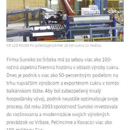
KR 120 R3200 PA paletizuje takmer 10 ton cukru za hodinu.
Firma Sunoko zo Srbska má za sebou viac ako 100-
ročnú úspešnú firemnú históriu v oblasti výroby cukru.
Dnes je podnik s viac ako 50-percentným podielom na
trhu najväčším výrobcom a exportérom cukru v tomto
balkánskom štáte. Aby bol zabezpečený trvalý
hospodársky vývoj, podnik neustále optimalizuje svoje
procesy. Od roku 2003 spoločnosť Sunoko investovala
do rozširovania a modernizácie svojich výrobných
prevádzok vo Vrbase, Pećincime a Kovacici viac ako