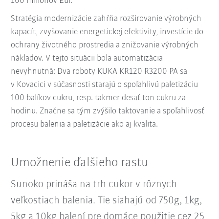
100 miliónov Eur.
Stratégia modernizácie zahŕňa rozširovanie výrobných
kapacít, zvyšovanie energetickej efektivity, investície do
ochrany životného prostredia a znižovanie výrobných
nákladov. V tejto situácii bola automatizácia
nevyhnutná: Dva roboty KUKA KR120 R3200 PA sa
v Kovacici v súčasnosti starajú o spoľahlivú paletizáciu
100 balíkov cukru, resp. takmer desať ton cukru za
hodinu. Značne sa tým zvýšilo taktovanie a spoľahlivosť
procesu balenia a paletizácie ako aj kvalita.
Umožnenie ďalšieho rastu
Sunoko prináša na trh cukor v rôznych
veľkostiach balenia. Tie siahajú od 750g, 1kg,
5kg a 10kg balení pre domáce použitie cez 25