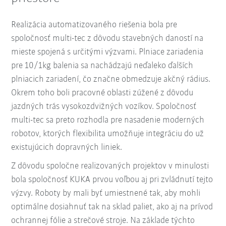
Realizácia automatizovaného riešenia bola pre
spoločnosť multi-tec z dôvodu stavebných daností na
mieste spojená s určitými výzvami. Plniace zariadenia
pre 10/1kg balenia sa nachádzajú neďaleko ďalších
plniacich zariadení, čo značne obmedzuje akčný rádius.
Okrem toho boli pracovné oblasti zúžené z dôvodu
jazdných trás vysokozdvižných vozíkov. Spoločnosť
multi-tec sa preto rozhodla pre nasadenie moderných
robotov, ktorých flexibilita umožňuje integráciu do už
existujúcich dopravných liniek.
Z dôvodu spoločne realizovaných projektov v minulosti
bola spoločnosť KUKA prvou voľbou aj pri zvládnutí tejto
výzvy. Roboty by mali byť umiestnené tak, aby mohli
optimálne dosiahnuť tak na sklad paliet, ako aj na prívod
ochrannej fólie a strečové stroje. Na základe týchto