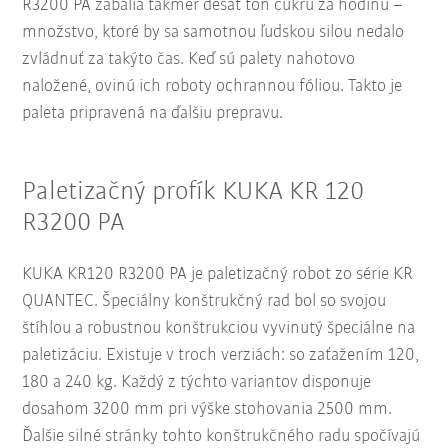
R3200 PA zabalia takmer desať ton cukru za hodinu –
množstvo, ktoré by sa samotnou ľudskou silou nedalo
zvládnuť za takýto čas. Keď sú palety nahotovo
naložené, ovinú ich roboty ochrannou fóliou. Takto je
paleta pripravená na ďalšiu prepravu.
Paletizačný profík KUKA KR 120
R3200 PA
KUKA KR120 R3200 PA je paletizačný robot zo série KR
QUANTEC. Špeciálny konštrukčný rad bol so svojou
štíhlou a robustnou konštrukciou vyvinutý špeciálne na
paletizáciu. Existuje v troch verziách: so zaťažením 120,
180 a 240 kg. Každý z týchto variantov disponuje
dosahom 3200 mm pri výške stohovania 2500 mm.
Ďalšie silné stránky tohto konštrukčného radu spočívajú