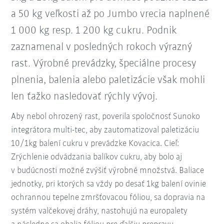
a 50 kg veľkosti až po Jumbo vrecia naplnené
1 000 kg resp. 1 200 kg cukru. Podnik
zaznamenal v posledných rokoch výrazný
rast. Výrobné prevádzky, špeciálne procesy
plnenia, balenia alebo paletizácie však mohli
len ťažko nasledovať rýchly vývoj.
Aby nebol ohrozený rast, poverila spoločnosť Sunoko
integrátora multi-tec, aby zautomatizoval paletizáciu
10/1kg balení cukru v prevádzke Kovacica. Cieľ:
Zrýchlenie odvádzania balíkov cukru, aby bolo aj
v budúcnosti možné zvýšiť výrobné množstvá. Baliace
jednotky, pri ktorých sa vždy po desať 1kg balení ovinie
ochrannou tepelne zmršťovacou fóliou, sa dopravia na
systém valčekovej dráhy, nastohujú na europalety