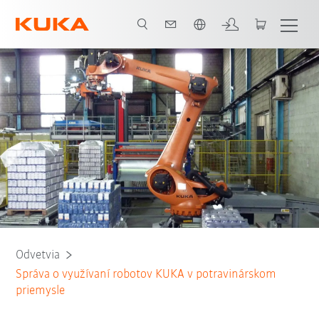
Slovenčina / Slovak
Všichni systémoví partneři
Odvetvia
Správa o využívaní robotov KUKA v potravinárskom
priemysle