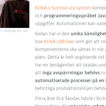
KUKA:s Sunrise-styrsystem
kombin
och
programmeringsspråket Jav
uppgifter. Automationen kan varier
 i Vrchlabí blir allt
Sedan har vi den
unika känsligh
hos
KUKA LBR iiwa
som gör att ro
komponenterna ska sättas in när 
plats. Detta är helt avgörande vid
har en benägenhet att skadas un
att
inga avspärrningar behövs
r
automatiserade processer på en
befintliga produktionslinjen behö
Förra året fick Škodas fabrik i Vrc