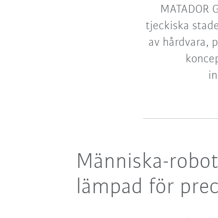
MATADOR Gr
tjeckiska stad
av hårdvara, 
koncep
i
Människa-robot
lämpad för prec