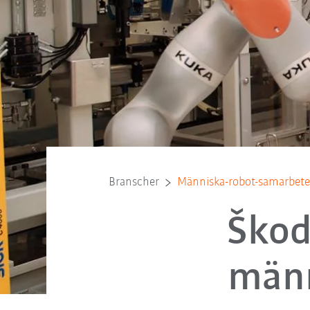
Branscher
Människa-robot-samarbete v
Škod
männ