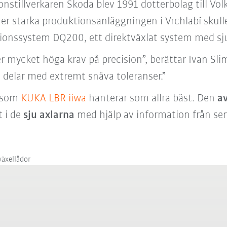
onstillverkaren Škoda
blev 1991 dotterbolag till V
r starka produktionsanläggningen i Vrchlabí skulle
onssystem DQ200, ett direktväxlat system med sju 
r mycket höga krav på precision”, berättar Ivan Sli
a delar med extremt snäva toleranser.”
d som
KUKA LBR iiwa
hanterar som allra bäst. Den
a
 i de
sju axlarna
med hjälp av information från se
växellådor