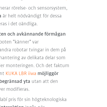
erar rörelse- och sensorsystem,
a
är helt nödvändigt för dessa
as i det oändliga.
eten och avkännande förmågan
boten ”känner” var
andra robotar tvingar in dem på
 hantering av delikata delar som
der monteringen. Och det faktum
unt
KUKA LBR iiwa
möjliggör
 begränsad yta
utan att den
ver modifieras.
hlabí pris för sin högteknologiska