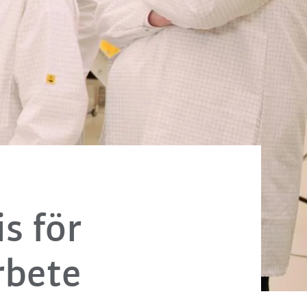
s för
rbete