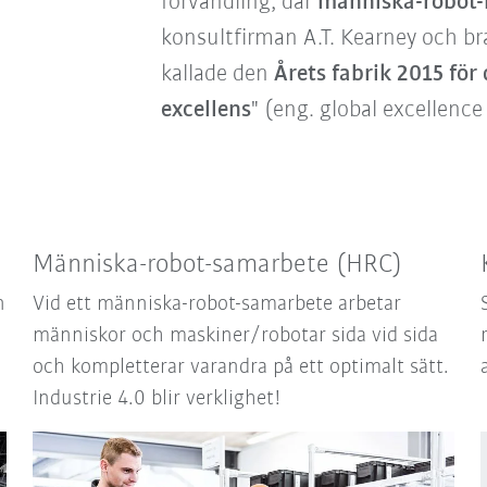
förvandling, där
människa-robot-
konsultfirman A.T. Kearney och b
kallade den
Årets fabrik 2015
för
excellens
" (eng. global excellence
Människa-robot-samarbete (HRC)
n
Vid ett människa-robot-samarbete arbetar
människor och maskiner/robotar sida vid sida
och kompletterar varandra på ett optimalt sätt.
Industrie 4.0 blir verklighet!