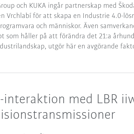
oup och KUKA ingår partnerskap med Škoda
en Vrchlabí för att skapa en Industrie 4.0-lö
programvara och människor. Även samverkand
t som håller på att förändra det 21:a århun
ndustrilandskap, utgör här en avgörande fakto
-interaktion med LBR ii
isionstransmissioner