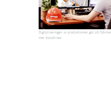
Digitaliseringen av produktionen gör att fabriken
mer datadriven.