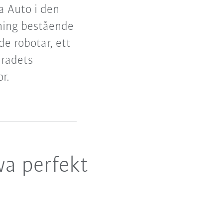
 Auto i den
sning bestående
e robotar, ett
dradets
r.
wa perfekt