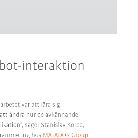
bot-interaktion
rbetet var att lära sig
att ändra hur de avkännande
kation”, säger Stanislav Korec,
ogrammering hos
MATADOR Group
.