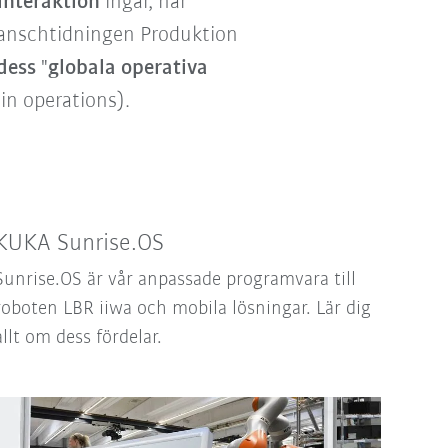
interaktion
ingår, när
ranschtidningen Produktion
 dess
"
globala operativa
 in operations).
KUKA Sunrise.OS
Sunrise.OS är vår anpassade programvara till
roboten LBR iiwa och mobila lösningar. Lär dig
allt om dess fördelar.