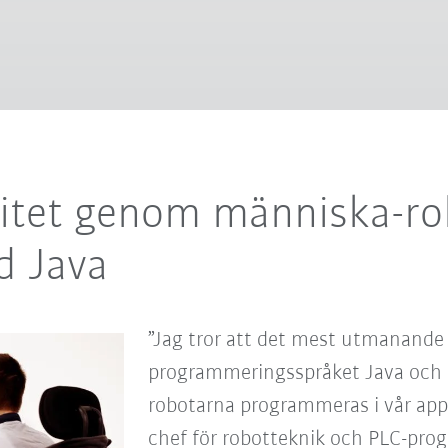
litet genom människa-ro
d Java
”Jag tror att det mest utmanande a
programmeringsspråket Java och 
robotarna programmeras i vår appli
chef för robotteknik och PLC-pr