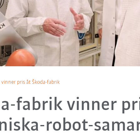
inner pris åt Škoda-fabrik
a-fabrik vinner pri
iska-robot-sama