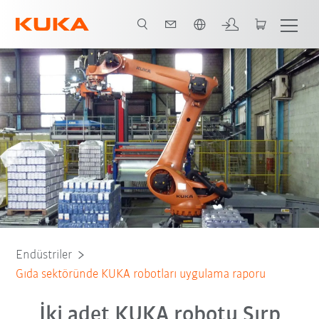
Türkçe / Turkish
Tüm sistem ortakları
Endüstriler
Gıda sektöründe KUKA robotları uygulama raporu
İki adet KUKA robotu Sırp