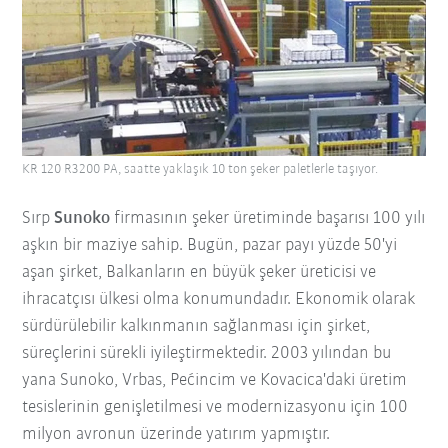
KR 120 R3200 PA, saatte yaklaşık 10 ton şeker paletlerle taşıyor.
Sırp
Sunoko
firmasının şeker üretiminde başarısı 100 yılı
aşkın bir maziye sahip. Bugün, pazar payı yüzde 50'yi
aşan şirket, Balkanların en büyük şeker üreticisi ve
ihracatçısı ülkesi olma konumundadır. Ekonomik olarak
sürdürülebilir kalkınmanın sağlanması için şirket,
süreçlerini sürekli iyileştirmektedir. 2003 yılından bu
yana Sunoko, Vrbas, Pećincim ve Kovacica'daki üretim
tesislerinin genişletilmesi ve modernizasyonu için 100
milyon avronun üzerinde yatırım yapmıştır.