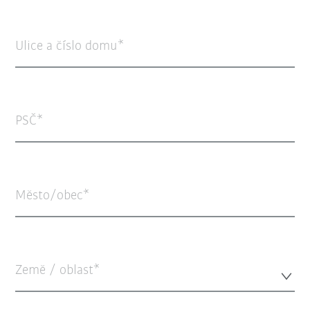
Ulice a číslo domu
PSČ
Město/obec
Země / oblast*