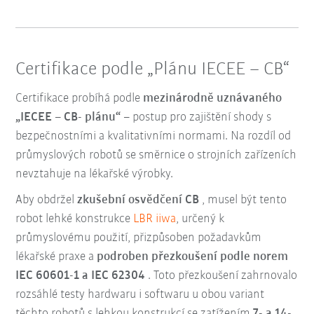
Certifikace podle „Plánu IECEE – CB“
Certifikace probíhá podle
mezinárodně uznávaného
„IECEE – CB- plánu“
– postup pro zajištění shody s
bezpečnostními a kvalitativními normami. Na rozdíl od
průmyslových robotů se směrnice o strojních zařízeních
nevztahuje na lékařské výrobky.
Aby obdržel
zkušební osvědčení CB
, musel být tento
robot lehké konstrukce
LBR iiwa
, určený k
průmyslovému použití, přizpůsoben požadavkům
lékařské praxe a
podroben přezkoušení podle norem
IEC 60601-1 a IEC 62304
. Toto přezkoušení zahrnovalo
rozsáhlé testy hardwaru i softwaru u obou variant
těchto robotů s lehkou konstrukcí se zatížením
7- a 14-