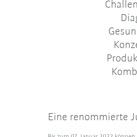
Challe
Dia
Gesund
Konz
Produk
Kombi
Eine renommierte Ju
Bis zum 07. Januar 2022 können F