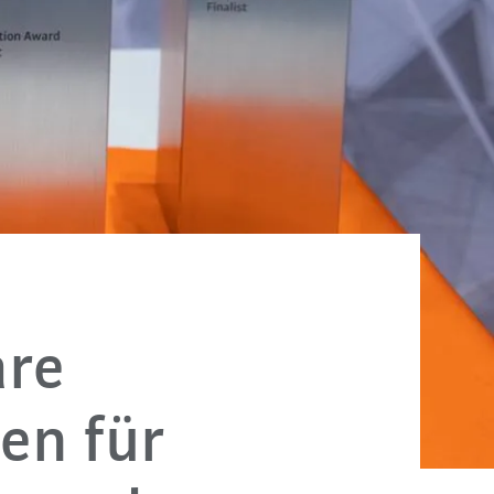
are
en für