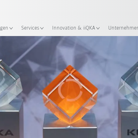
Englisch / English
ndort
gen
Services
Innovation & iiQKA
Unternehme