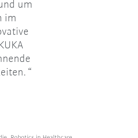
rund um
n im
ovative
 KUKA
annende
eiten.
ie „Robotics in Healthcare