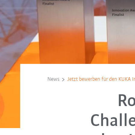
News
Jetzt bewerben für den KUKA 
Ro
Chall