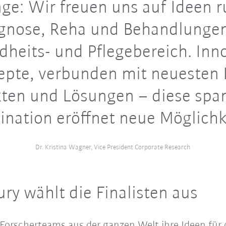
nge: Wir freuen uns auf Ideen 
gnose, Reha und Behandlunge
heits- und Pflegebereich. Inn
epte, verbunden mit neuesten
ten und Lösungen – diese sp
nation eröffnet neue Möglichk
Dr. Kristina Wagner, Vice President Corporate Research
ry wählt die Finalisten aus
orscherteams aus der ganzen Welt ihre Ideen für d