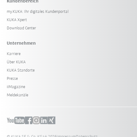
Kundenbereich
my.KUKA: Ihr digitales Kundenportal
KUKA Xpert
Download Center
Unternehmen
Karriere
Über KUKA
KUKA Standorte
Presse
iiMagazine
Meldekanäle
© KUKA SE & Co. KGaA 2026
Impressum
Datenschutz