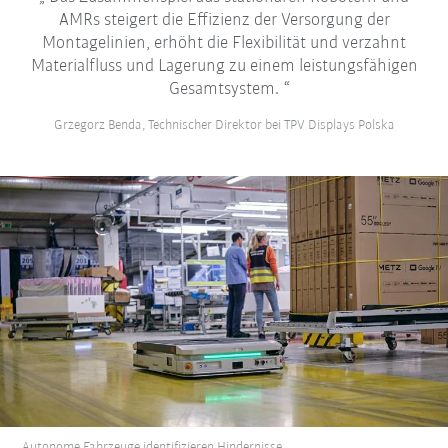
AMRs steigert die Effizienz der Versorgung der
Montagelinien, erhöht die Flexibilität und verzahnt
Materialfluss und Lagerung zu einem leistungsfähigen
Gesamtsystem.
Grzegorz Benda, Technischer Direktor bei TPV Displays Polska
Autonome Fahrzeuge identifizieren Hindernisse