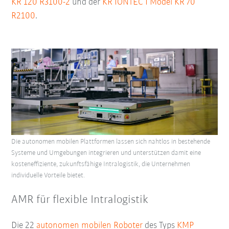
KR 120 R3100-2
und der
KR IONTEC I Model KR 70
R2100
.
Die autonomen mobilen Plattformen lassen sich nahtlos in bestehende
Systeme und Umgebungen integrieren und unterstützen damit eine
kosteneffiziente, zukunftsfähige Intralogistik, die Unternehmen
individuelle Vorteile bietet.
AMR für flexible Intralogistik
Die 22
autonomen mobilen Roboter
des Typs
KMP