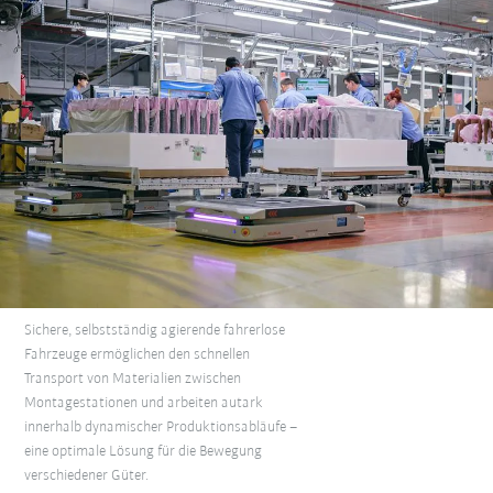
Sichere, selbstständig agierende fahrerlose
Fahrzeuge ermöglichen den schnellen
Transport von Materialien zwischen
Montagestationen und arbeiten autark
innerhalb dynamischer Produktionsabläufe –
eine optimale Lösung für die Bewegung
verschiedener Güter.