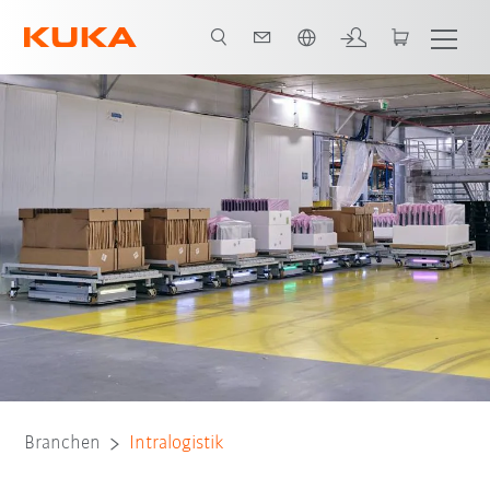
Französisch / French
Video
Flottenmanager
Fazit
Alle System Partner
Kontakt
Branchen
Intralogistik