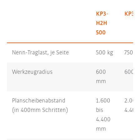
KP3-
KP3-H
H2H
500
Nenn-Traglast, je Seite
500 kg
750 k
Werkzeugradius
600
600 /
mm
Planscheibenabstand
1.600
2.000
(in 400mm Schritten)
bis
4.40
4.400
mm