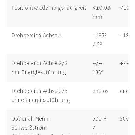
Positionswiederholgenauigkeit
<±0,08
<±0,
mm
Drehbereich Achse 1
–185°
–185°
/ 5°
Drehbereich Achse 2/3
+/–
+/–18
mit Energiezuführung
185°
Drehbereich Achse 2/3
endlos
endlo
ohne Energiezuführung
Optional: Nenn-
500 A
500 A
Schweißstrom
/