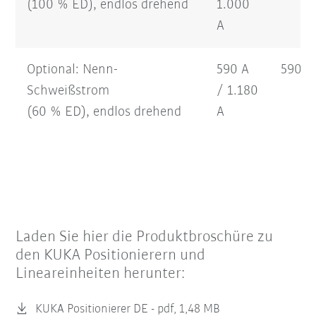
(100 % ED), endlos drehend
1.000
A
Optional: Nenn-
590 A
590 A
Schweißstrom
/ 1.180
(60 % ED), endlos drehend
A
Laden Sie hier die Produktbroschüre zu
den KUKA Positionierern und
Lineareinheiten herunter:
KUKA Positionierer DE -
pdf, 1,48 MB