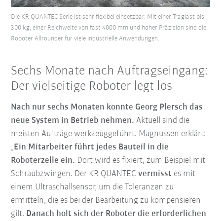
Die KR QUANTEC Serie ist sehr flexibel einsetzbar. Mit einer Traglast bis
300 kg, einer Reichweite von fast 4000 mm und hoher Präzision sind die
Roboter Allrounder für viele industrielle Anwendungen.
Sechs Monate nach Auftragseingang:
Der vielseitige Roboter legt los
Nach nur sechs Monaten konnte Georg Plersch das
neue System in Betrieb nehmen.
Aktuell sind die
meisten Aufträge werkzeuggeführt. Magnussen erklärt:
„
Ein Mitarbeiter führt jedes Bauteil in die
Roboterzelle ein.
Dort wird es fixiert, zum Beispiel mit
Schraubzwingen. Der KR QUANTEC
vermisst
es mit
einem Ultraschallsensor, um die Toleranzen zu
ermitteln, die es bei der Bearbeitung zu kompensieren
gilt.
Danach holt sich der Roboter die erforderlichen