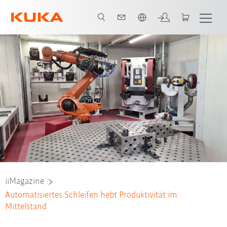
Englisch / English
Gesundheitsschutz
Werkzeuggeführt
Familienunternehmen
iiMagazine
Automatisiertes Schleifen hebt Produktivität im
Mittelstand