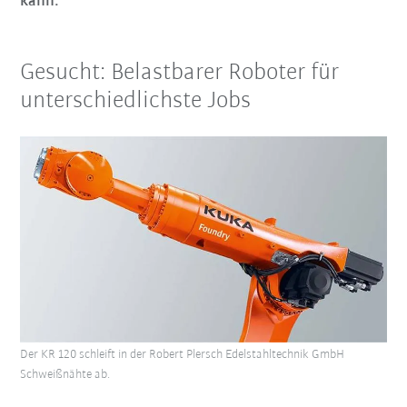
kann.“
Gesucht: Belastbarer Roboter für
unterschiedlichste Jobs
Der KR 120 schleift in der Robert Plersch Edelstahltechnik GmbH
Schweißnähte ab.