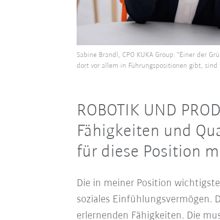
Sabine Brandl, CPO KUKA Group: "Einer der Gr
dort vor allem in Führungspositionen gibt, sind
ROBOTIK UND PROD
Fähigkeiten und Qua
für diese Position 
Die in meiner Position wichtigst
soziales Einfühlungsvermögen. D
erlernenden Fähigkeiten. Die mu