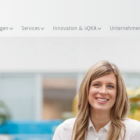
Robot Guide!
Englisch / English
ndort
KUKA Robot Guide ausprobier
gen
Services
Innovation & iiQKA
Unternehme