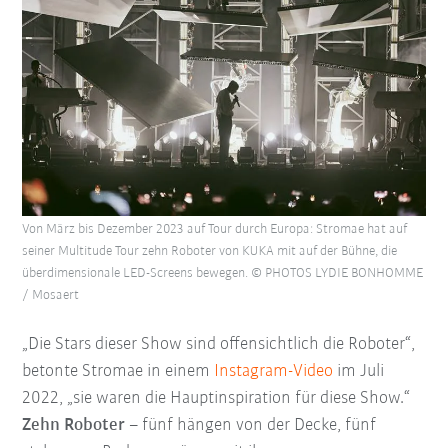
Von März bis Dezember 2023 auf Tour durch Europa: Stromae hat auf
seiner Multitude Tour zehn Roboter von KUKA mit auf der Bühne, die
überdimensionale LED-Screens bewegen. © PHOTOS LYDIE BONHOMME
/ Mosaert
„Die Stars dieser Show sind offensichtlich die Roboter“,
betonte Stromae in einem
Instagram-Video
im Juli
2022, „sie waren die Hauptinspiration für diese Show.“
Zehn Roboter
– fünf hängen von der Decke, fünf