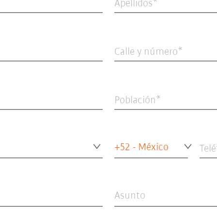
Apellidos
Calle y número
Población
+52 - México
Tel
Asunto