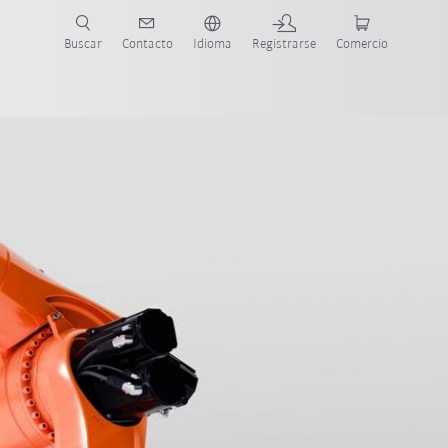
Buscar
Contacto
Idioma
Registrarse
Comercio
ueva Guía de Robots