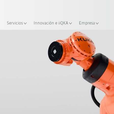
span / Spanish
industria y aplicación
cación
Empieza a investigar con la n
Servicios
Innovación e iiQKA
Empresa