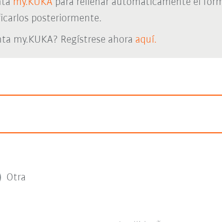
nta
my.KUKA
para rellenar automáticamente el form
icarlos posteriormente.
nta my.KUKA? Regístrese ahora
aquí.
Otra