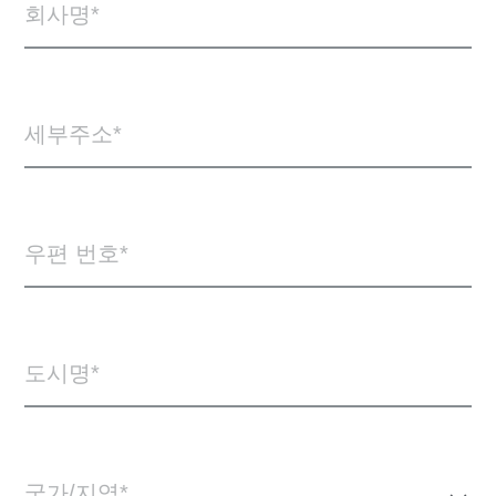
회사명
세부주소
우편 번호
도시명
국가/지역*